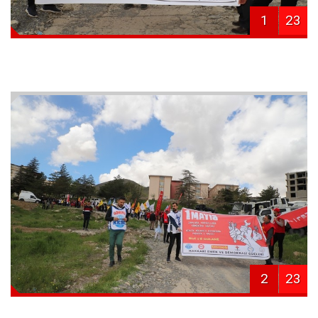
1
23
2
23