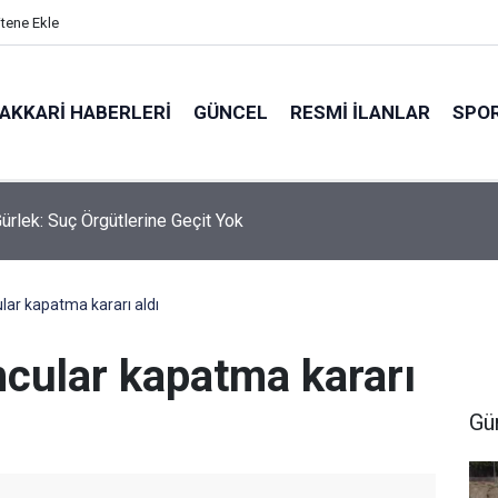
itene Ekle
AKKARI HABERLERI
GÜNCEL
RESMI İLANLAR
SPO
ürlek: Suç Örgütlerine Geçit Yok
ar kapatma kararı aldı
cular kapatma kararı
Gü