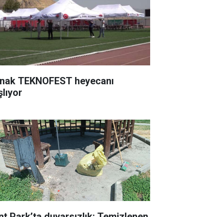
rnak TEKNOFEST heyecanı
şlıyor
nt Park’ta duyarsızlık: Temizlenen