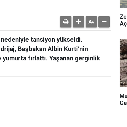
Ze
Aç
 nedeniyle tansiyon yükseldi.
rijaj, Başbakan Albin Kurti’nin
yumurta fırlattı. Yaşanan gerginlik
Mu
Ce