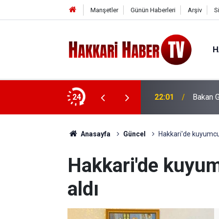
Manşetler
Günün Haberleri
Arşiv
S
H
çıklaması
24
22:01
Bakan G
Anasayfa
Güncel
Hakkari'de kuyumcul
Hakkari'de kuyum
aldı