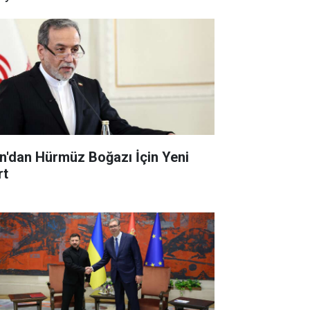
an'dan Hürmüz Boğazı İçin Yeni
rt