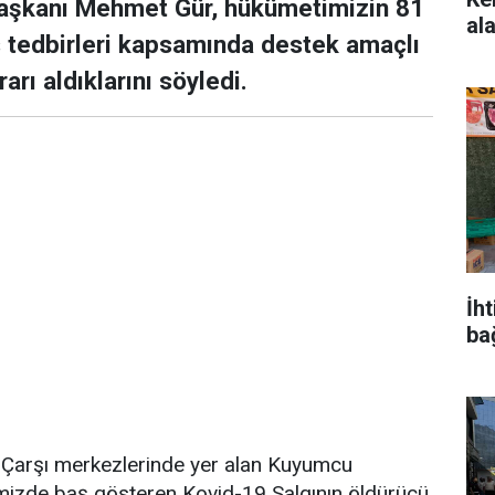
aşkanı Mehmet Gür, hükümetimizin 81
ala
s tedbirleri kapsamında destek amaçlı
rı aldıklarını söyledi.
İh
ba
si Çarşı merkezlerinde yer alan Kuyumcu
emizde baş gösteren Kovid-19 Salgının öldürücü