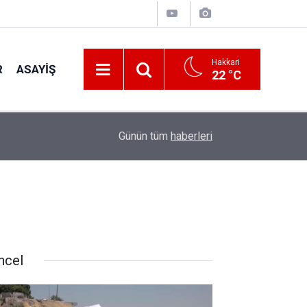
Hakkari
R
ASAYIŞ
22 °C
21:57
İş Yerinde Çıkan Yangın Paniğe Neden Oldu
Günün tüm
haberleri
ncel