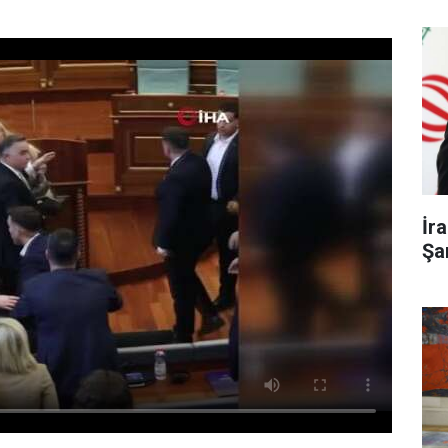
İr
Şa