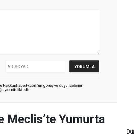
de Hakkarihabertv.com’un görüş ve düşüncelerini
ayıcı niteliktedir.
e Meclis’te Yumurta
Dü