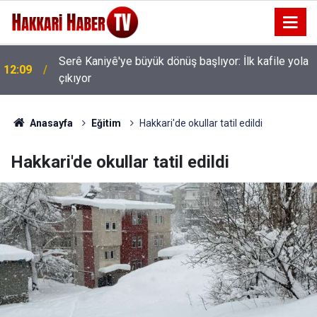
Serê Kaniyê'ye büyük dönüş başlıyor: İlk kafile yola
12:09
çıkıyor
AK Parti Hakkâri Teşkilatı Esendere'de kadınlarla
11:35
buluştu
Anasayfa
Eğitim
Hakkari'de okullar tatil edildi
Hakkari'de okullar tatil edildi