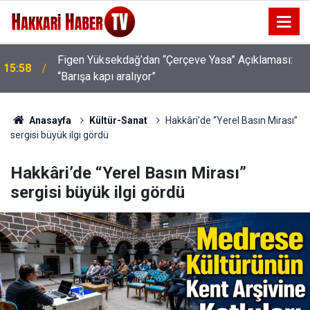
Rojin Kabaiş, Hiranur Aygar ve Kıvanç Uman’ın
15:03
Ailelerini Hedef Alan Şüphelilere Operasyon
Anasayfa
Kültür-Sanat
Hakkâri’de “Yerel Basın Mirası”
sergisi büyük ilgi gördü
Hakkâri’de “Yerel Basın Mirası”
sergisi büyük ilgi gördü