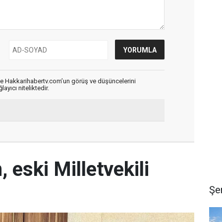
de Hakkarihabertv.com’un görüş ve düşüncelerini
ayıcı niteliktedir.
 eski Milletvekili
Şe