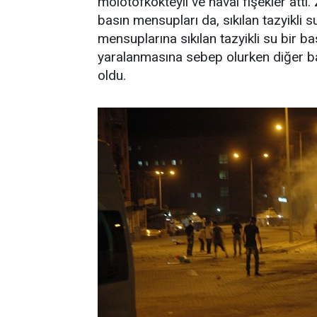
molotofkokteyli ve havai fişekler attı.
basın mensupları da, sıkılan tazyikli s
mensuplarına sıkılan tazyikli su bir b
yaralanmasına sebep olurken diğer ba
oldu.