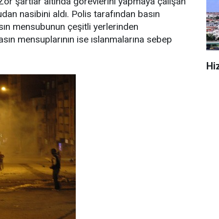
 Zor şartlar altında görevlerini yapmaya çalışan
udan nasibini aldı. Polis tarafından basın
asın mensubunun çeşitli yerlerinden
sın mensuplarının ise ıslanmalarına sebep
Hi