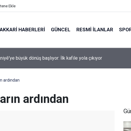
itene Ekle
AKKARI HABERLERI
GÜNCEL
RESMI İLANLAR
SPO
i Hakkâri Teşkilatı Esendere'de kadınlarla buluştu
ın ardından
ların ardından
Gü