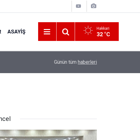
Hakkari
R
ASAYIŞ
32 °C
11:32
Hakkâri'de Gençlere AFAD'dan Afet Bilinci ve ça
Günün tüm
haberleri
ncel