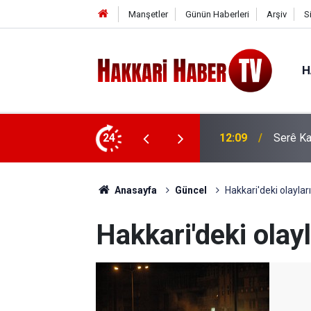
Manşetler
Günün Haberleri
Arşiv
S
H
or: İlk kafile yola çıkıyor
24
11:35
AK Part
Anasayfa
Güncel
Hakkari'deki olaylar
Hakkari'deki olay