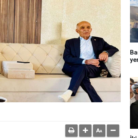
Ba
ye