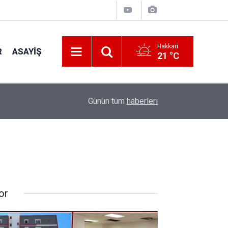
Hakkari
R
ASAYIŞ
21 °C
22:05
Zelenskiy'den Patriot Füzesi Açıklaması
Günün tüm
haberleri
or