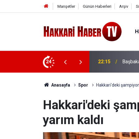
Manşetler
Günün Haberleri
Arşiv
S
H
rta Saldırısı
24
22:07
İran'da
Anasayfa
Spor
Hakkari'deki şampiyon
Hakkari'deki şam
yarım kaldı