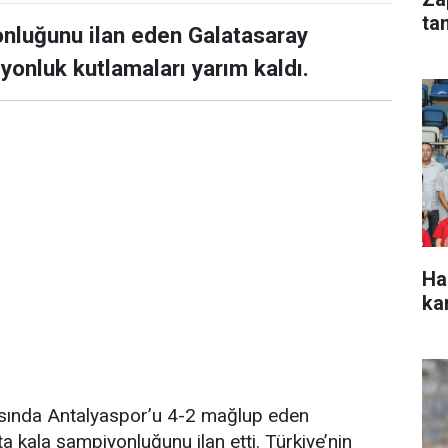
ta
nluğunu ilan eden Galatasaray
yonluk kutlamaları yarım kaldı.
Ha
ka
asında Antalyaspor’u 4-2 mağlup eden
a kala şampiyonluğunu ilan etti. Türkiye’nin