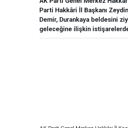
AK Parti Genel Merkez Hakkâri 
Parti Hakkâri İl Başkanı Zeyd
Demir, Durankaya beldesini ziy
geleceğine ilişkin istişarelerd