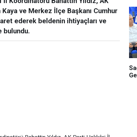
İl Koordinatörü Bahattin Yıldız, AK
in Kaya ve Merkez İlçe Başkanı Cumhur
aret ederek beldenin ihtiyaçları ve
e bulundu.
Sa
Ge