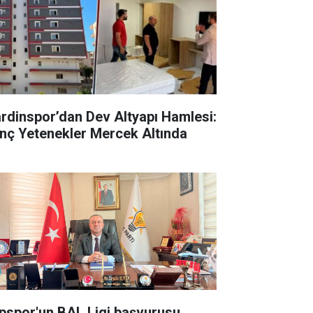
rdinspor’dan Dev Altyapı Hamlesi:
nç Yetenekler Mercek Altında
pspor'un BAL Ligi başvurusu