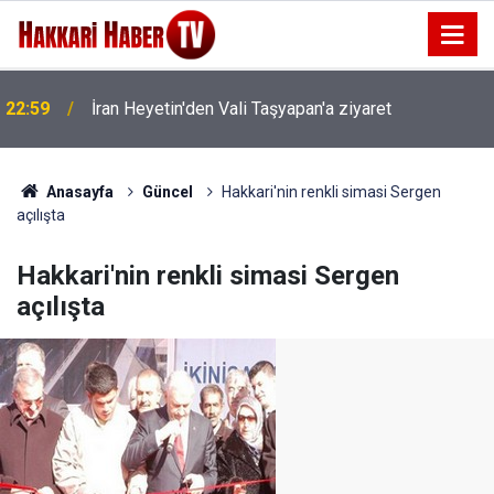
22:59
İran Heyetin'den Vali Taşyapan'a ziyaret
22:53
İran Sınırında 7 Kilo 720 Gram Eroin ele geçirildi
Anasayfa
Güncel
Hakkari'nin renkli simasi Sergen
açılışta
Hakkari'nin renkli simasi Sergen
açılışta