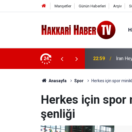
Manşetler
Günün Haberleri
Arşiv
S
H
arıyla bir araya geldi
24
22:59
İran He
Anasayfa
Spor
Herkes için spor minik
Herkes için spor 
şenliği