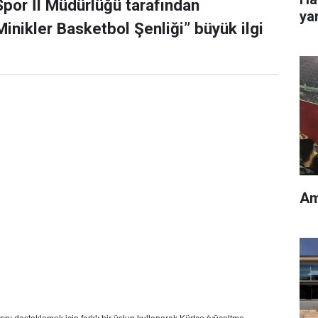
Spor İl Müdürlüğü tarafından
yar
nikler Basketbol Şenliği” büyük ilgi
Am