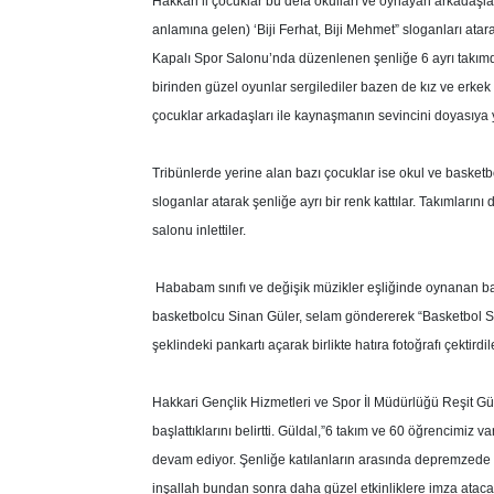
Hakkari’li çocuklar bu defa okulları ve oynayan arkadaşlar
anlamına gelen) ‘Biji Ferhat, Biji Mehmet” sloganları atar
Kapalı Spor Salonu’nda düzenlenen şenliğe 6 ayrı takımda
birinden güzel oyunlar sergilediler bazen de kız ve erkek
çocuklar arkadaşları ile kaynaşmanın sevincini doyasıya 
Tribünlerde yerine alan bazı çocuklar ise okul ve basket
sloganlar atarak şenliğe ayrı bir renk kattılar. Takımlarını
salonu inlettiler.
Hababam sınıfı ve değişik müzikler eşliğinde oynanan bas
basketbolcu Sinan Güler, selam göndererek “Basketbol S
şeklindeki pankartı açarak birlikte hatıra fotoğrafı çektirdil
Hakkari Gençlik Hizmetleri ve Spor İl Müdürlüğü Reşit Gül
başlattıklarını belirtti. Güldal,”6 takım ve 60 öğrencimiz 
devam ediyor. Şenliğe katılanların arasında depremzede ço
inşallah bundan sonra daha güzel etkinliklere imza ataca