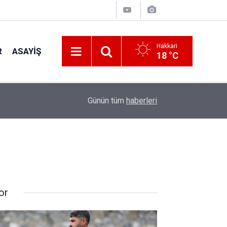
Hakkari
R
ASAYIŞ
18 °C
22:53
İran Sınırında 7 Kilo 720 Gram Eroin ele geçirildi
Günün tüm
haberleri
or