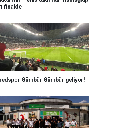
ı finalde
edspor Gümbür Gümbür geliyor!