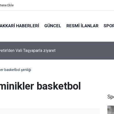
itene Ekle
AKKARI HABERLERI
GÜNCEL
RESMI İLANLAR
SPO
yetin'den Vali Taşyapan'a ziyaret
ler basketbol şenliği
minikler basketbol
Sp