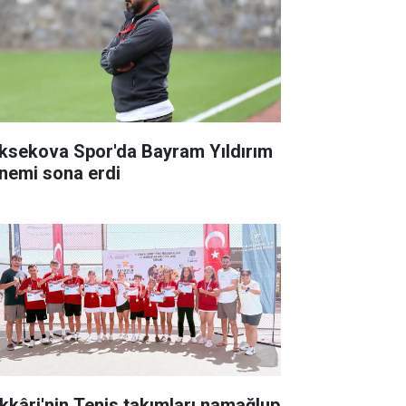
ksekova Spor'da Bayram Yıldırım
nemi sona erdi
kkâri'nin Tenis takımları namağlup