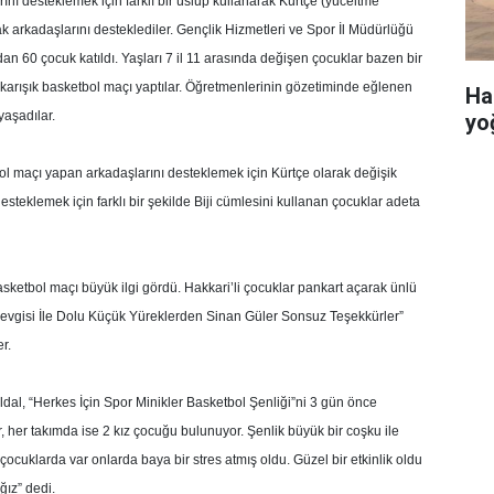
ını desteklemek için farklı bir üslup kullanarak Kürtçe (yüceltme
ak arkadaşlarını desteklediler. Gençlik Hizmetleri ve Spor İl Müdürlüğü
n 60 çocuk katıldı. Yaşları 7 il 11 arasında değişen çocuklar bazen bir
 karışık basketbol maçı yaptılar. Öğretmenlerinin gözetiminde eğlenen
Ha
yaşadılar.
yo
bol maçı yapan arkadaşlarını desteklemek için Kürtçe olarak değişik
 desteklemek için farklı bir şekilde Biji cümlesini kullanan çocuklar adeta
ketbol maçı büyük ilgi gördü. Hakkari’li çocuklar pankart açarak ünlü
evgisi İle Dolu Küçük Yüreklerden Sinan Güler Sonsuz Teşekkürler”
er.
dal, “Herkes İçin Spor Minikler Basketbol Şenliği”ni 3 gün önce
var, her takımda ise 2 kız çocuğu bulunuyor. Şenlik büyük bir coşku ile
cuklarda var onlarda baya bir stres atmış oldu. Güzel bir etkinlik oldu
ğız” dedi.