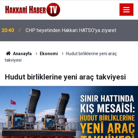
20:40
CHP heyetinden Hakkari HATSO'ya ziyaret
20:36
İhtiyaç Sahibi Engellilere umut olan bağış
Anasayfa
Ekonomi
Hudut birliklerine yeni araç
takviyesi
Hudut birliklerine yeni araç takviyesi