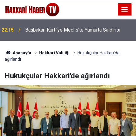
22:15
Başbakan Kurti’ye Meclis’te Yumurta Saldırısı
22:07
İran'dan Hürmüz Boğazı İçin Yeni Şart
Anasayfa
Hakkari Valiliği
Hukukçular Hakkari'de
ağırlandı
Hukukçular Hakkari'de ağırlandı