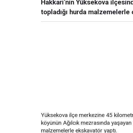
Hakkari’nin Yüksekova ilçesind
topladığı hurda malzemelerle 
Yüksekova ilçe merkezine 45 kilometre
köyünün Ağılcık mezrasında yaşayan li
malzemelerle ekskavatör yaptı.