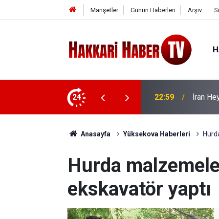
Manşetler
Günün Haberleri
Arşiv
S
H
 ziyaret
24
22:53
İran Sın
Anasayfa
Yüksekova Haberleri
Hurd
Hurda malzemele
ekskavatör yaptı