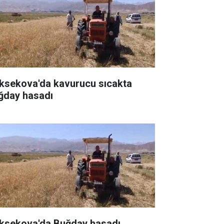
ksekova'da kavurucu sıcakta
ğday hasadı
ksekova'da Buğday hasadı