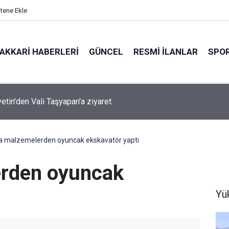
itene Ekle
AKKARI HABERLERI
GÜNCEL
RESMI İLANLAR
SPO
ırında 7 Kilo 720 Gram Eroin ele geçirildi
a malzemelerden oyuncak ekskavatör yaptı
rden oyuncak
Yü