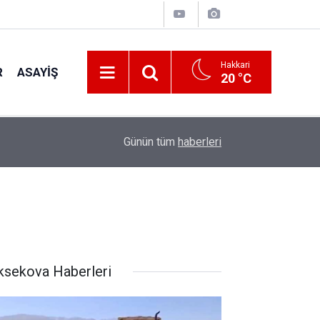
Hakkari
R
ASAYIŞ
20 °C
22:48
Kanat kalbine yenik düştü
Günün tüm
haberleri
ksekova Haberleri