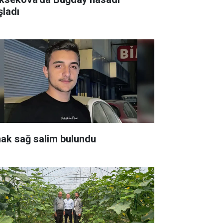
şladı
hak sağ salim bulundu