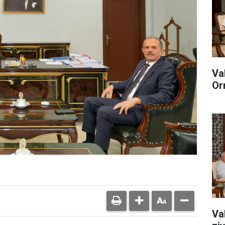
Va
Or
Va