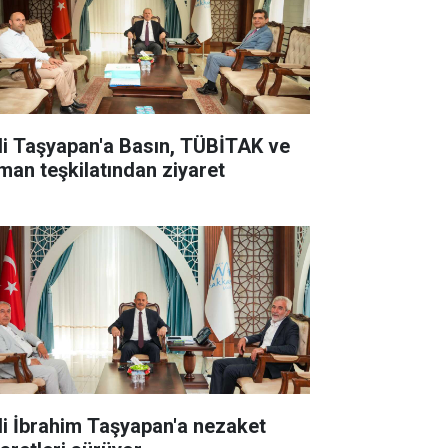
li Taşyapan'a Basın, TÜBİTAK ve
man teşkilatından ziyaret
li İbrahim Taşyapan'a nezaket