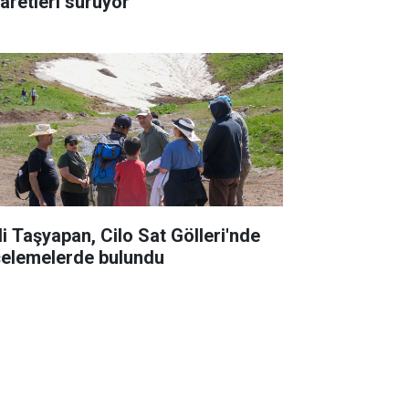
yaretleri sürüyor
li Taşyapan, Cilo Sat Gölleri'nde
celemelerde bulundu