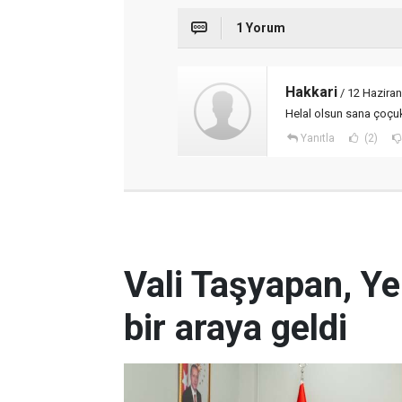
1 Yorum
Hakkari
/ 12 Hazira
Helal olsun sana çoçu
Yanıtla
(2)
Vali Taşyapan, Ye
bir araya geldi