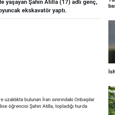
e yaşayan Şahin Atilla (17) adlı genç,
ba
oyuncak ekskavatör yaptı.
İs
 uzaklıkta bulunan İran sınırındaki Onbaşılar
se öğrencisi Şahin Atilla, topladığı hurda