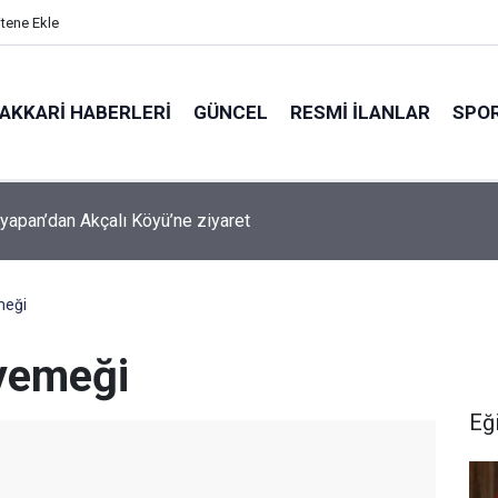
itene Ekle
AKKARI HABERLERI
GÜNCEL
RESMI İLANLAR
SPO
şyapan Akbulut Köyü’nü ziyaret etti
meği
yemeği
Eğ