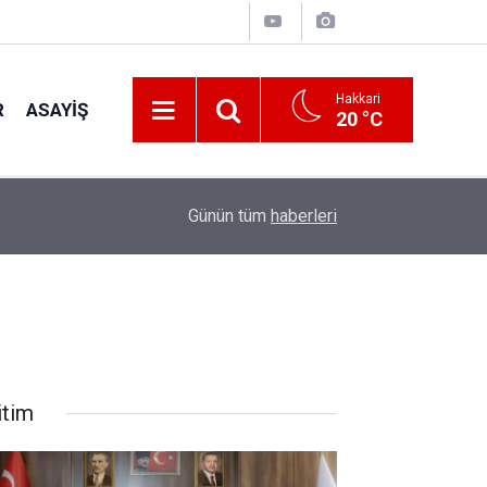
Hakkari
R
ASAYIŞ
20 °C
00:32
Vali Taşyapan Kaymaklı Köyü’nü ziyaret etti
Günün tüm
haberleri
itim