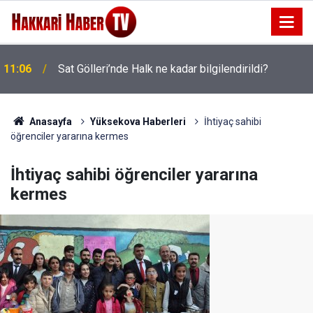
10:48
AK Parti Heyeti Derecik’te sahaya indi
Anasayfa
Yüksekova Haberleri
İhtiyaç sahibi
öğrenciler yararına kermes
İhtiyaç sahibi öğrenciler yararına
kermes