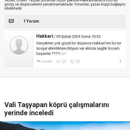
YASAL UYARI: Yazılan yorumlar hiçbir şekilde Hakkarihabertv.com’un
görüş ve düşüncelerini yansıtmamaktadır. Yorumlar, yazan kişiyi bağlayıcı
niteliktedir.
1 Yorum
Hakkari
/ 09 Şubat 2024 Cuma 10:35
Gerçekten çok güzel bir düşünce Hakkari'nin bu tür
sosyal etkinliklere ihtiyacı var elinize saglik hocam
başarılar ????✅✅
Yanıtla
(2)
(0)
Vali Taşyapan köprü çalışmalarını
yerinde inceledi