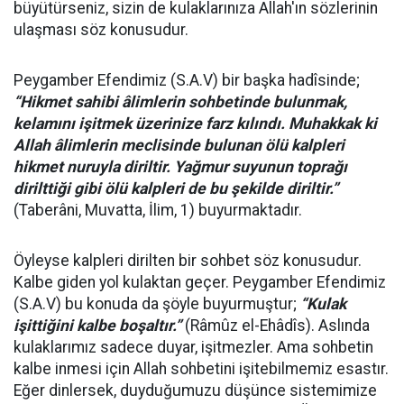
büyütürseniz, sizin de kulaklarınıza Allah'ın sözlerinin
ulaşması söz konusudur.
Peygamber Efendimiz (S.A.V) bir başka hadîsinde;
“Hikmet sahibi âlimlerin sohbetinde bulunmak,
kelamını işitmek üzerinize farz kılındı. Muhakkak ki
Allah âlimlerin meclisinde bulunan ölü kalpleri
hikmet nuruyla diriltir. Yağmur suyunun toprağı
dirilttiği gibi ölü kalpleri de bu şekilde diriltir.”
(Taberâni, Muvatta, İlim, 1) buyurmaktadır.
Öyleyse kalpleri dirilten bir sohbet söz konusudur.
Kalbe giden yol kulaktan geçer. Peygamber Efendimiz
(S.A.V) bu konuda da şöyle buyurmuştur;
“Kulak
işittiğini kalbe boşaltır.”
(Râmûz el-Ehâdîs). Aslında
kulaklarımız sadece duyar, işitmezler. Ama sohbetin
kalbe inmesi için Allah sohbetini işitebilmemiz esastır.
Eğer dinlersek, duyduğumuzu düşünce sistemimize