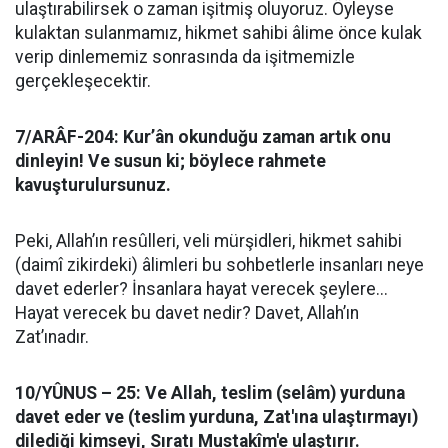
ulaştırabilirsek o zaman işitmiş oluyoruz. Öyleyse
kulaktan sulanmamız, hikmet sahibi âlime önce kulak
verip dinlememiz sonrasında da işitmemizle
gerçekleşecektir.
7/ARÂF-204: Kur’ân okunduğu zaman artık onu
dinleyin! Ve susun ki; böylece rahmete
kavuşturulursunuz.
Peki, Allah’ın resûlleri, veli mürşidleri, hikmet sahibi
(daimî zikirdeki) âlimleri bu sohbetlerle insanları neye
davet ederler? İnsanlara hayat verecek şeylere...
Hayat verecek bu davet nedir? Davet, Allah’ın
Zat’ınadır.
10/YÛNUS – 25:
Ve Allah, teslim (selâm) yurduna
davet eder ve (teslim yurduna, Zat'ına ulaştırmayı)
dilediği kimseyi, Sıratı Mustakîm'e ulaştırır.