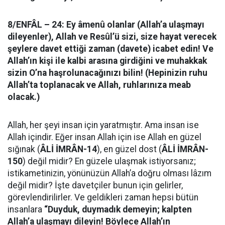
8/ENFÂL – 24:
Ey âmenû olanlar (Allah’a ulaşmayı
dileyenler), Allah ve Resûl’ü sizi, size hayat verecek
şeylere davet ettiği zaman (davete) icabet edin! Ve
Allah’ın kişi ile kalbi arasına girdiğini ve muhakkak
sizin O’na haşrolunacağınızı bilin! (Hepinizin ruhu
Allah’ta toplanacak ve Allah, ruhlarınıza meab
olacak.)
Allah, her şeyi insan için yaratmıştır. Ama insan ise
Allah içindir. Eğer insan Allah için ise Allah en güzel
sığınak (
ÂLİ İMRÂN-14
), en güzel dost (
ÂLİ İMRÂN-
150
) değil midir? En güzele ulaşmak istiyorsanız;
istikametinizin, yönünüzün Allah’a doğru olması lâzım
değil midir? İşte davetçiler bunun için gelirler,
görevlendirilirler. Ve geldikleri zaman hepsi bütün
insanlara
“Duyduk, duymadık demeyin; kalpten
Allah’a ulaşmayı dileyin! Böylece Allah’ın