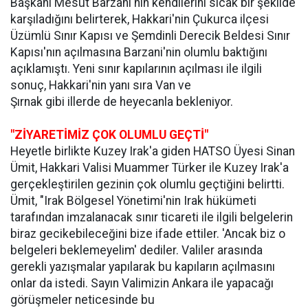
Başkanı Mesut Barzani'nin kendilerini sıcak bir şekilde
karşıladığını belirterek, Hakkari'nin Çukurca ilçesi
Üzümlü Sınır Kapısı ve Şemdinli Derecik Beldesi Sınır
Kapısı'nın açılmasına Barzani'nin olumlu baktığını
açıklamıştı. Yeni sınır kapılarının açılması ile ilgili
sonuç, Hakkari'nin yanı sıra Van ve
Şırnak gibi illerde de heyecanla bekleniyor.
"ZİYARETİMİZ ÇOK OLUMLU GEÇTİ"
Heyetle birlikte Kuzey Irak'a giden HATSO Üyesi Sinan
Ümit, Hakkari Valisi Muammer Türker ile Kuzey Irak'a
gerçekleştirilen gezinin çok olumlu geçtiğini belirtti.
Ümit, "Irak Bölgesel Yönetimi'nin Irak hükümeti
tarafından imzalanacak sınır ticareti ile ilgili belgelerin
biraz gecikebileceğini bize ifade ettiler. 'Ancak biz o
belgeleri beklemeyelim' dediler. Valiler arasında
gerekli yazışmalar yapılarak bu kapıların açılmasını
onlar da istedi. Sayın Valimizin Ankara ile yapacağı
görüşmeler neticesinde bu