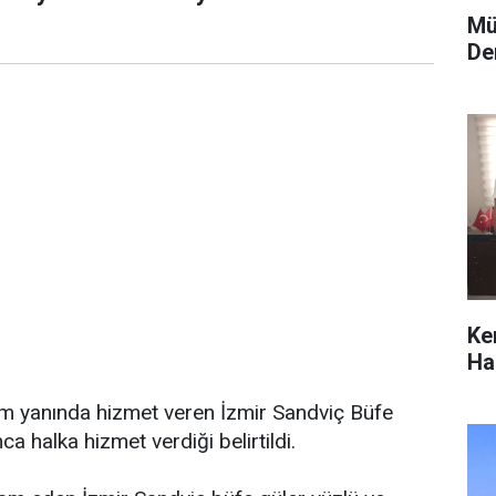
Mü
De
Ke
Hab
am yanında hizmet veren İzmir Sandviç Büfe
 halka hizmet verdiği belirtildi.