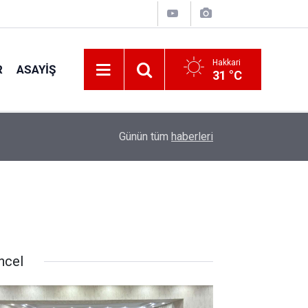
Hakkari
R
ASAYIŞ
31 °C
11:32
Hakkâri'de Gençlere AFAD'dan Afet Bilinci ve ça
Günün tüm
haberleri
ncel