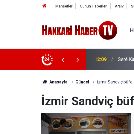
Manşetler
Günün Haberleri
Arşiv
S
H
or: İlk kafile yola çıkıyor
24
11:35
AK Part
Anasayfa
Güncel
İzmir Sandviç büfe 
İzmir Sandviç büf