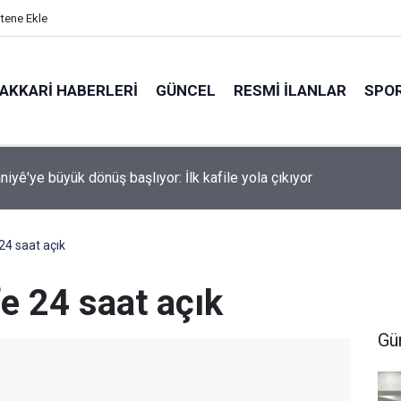
itene Ekle
AKKARI HABERLERI
GÜNCEL
RESMI İLANLAR
SPO
i Hakkâri Teşkilatı Esendere'de kadınlarla buluştu
24 saat açık
e 24 saat açık
Gü