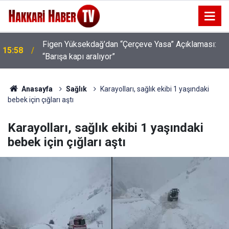
Figen Yüksekdağ’dan “Çerçeve Yasa” Açıklaması:
15:58
“Barışa kapı aralıyor”
Rojin Kabaiş, Hiranur Aygar ve Kıvanç Uman’ın
15:03
Ailelerini Hedef Alan Şüphelilere Operasyon
Anasayfa
Sağlık
Karayolları, sağlık ekibi 1 yaşındaki
bebek için çığları aştı
Karayolları, sağlık ekibi 1 yaşındaki
bebek için çığları aştı