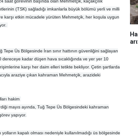
4 saat görevinin başında olan Mehmetçik, kaçakçılık
etlerinin (TSK) sağladığı imkanlarla büyük bölümü yerli ve milli
stlere karşı etkin mücadele yürüten Mehmetçik, her koşula uygun
üyor.
Ha
ar
 Tepe Üs Bölgesinde İran sınır hattının güvenliğini sağlayan
0 dereceye kadar düşen hava sıcaklığında ve yer yer 10
işimlerine karşı her daim elleri tetikte bekliyor. Çetin şartlarda
racıyla araziye çıkan kahraman Mehmetçik, arazideki
lları hakim
girdiği mayıs ayında, Tuğ Tepe Üs Bölgesindeki kahraman
görev yapıyor.
ın yolların kapalı olması nedeniyle kullanılmadığı üs bölgesinde