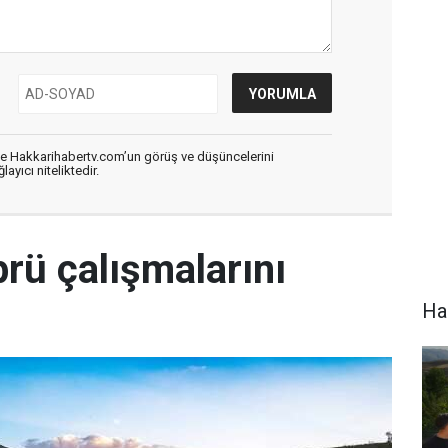
de Hakkarihabertv.com’un görüş ve düşüncelerini
ayıcı niteliktedir.
rü çalışmalarını
Hak