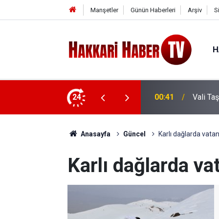
Manşetler
Günün Haberleri
Arşiv
S
H
e ziyaret
24
00:37
Vali Ta
Anasayfa
Güncel
Karlı dağlarda vata
Karlı dağlarda va