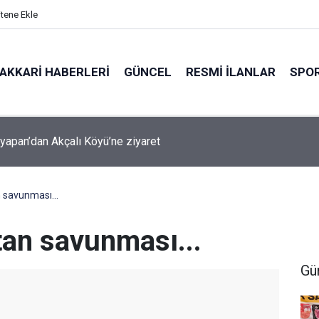
itene Ekle
AKKARI HABERLERI
GÜNCEL
RESMI İLANLAR
SPO
şyapan Akbulut Köyü’nü ziyaret etti
n savunması...
tan savunması...
Gü