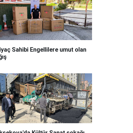
tiyaç Sahibi Engellilere umut olan
ğış
ksekova'da Kültür Sanat sokağı