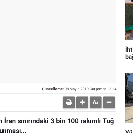
İh
ba
Güncelleme:
08 Mayıs 2019 Çarşamba 13:14
 İran sınırındaki 3 bin 100 rakımlı Tuğ
unması...
Yü