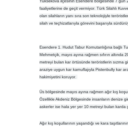
Yüksekova ilçesinin Esendere bölgesinde 7 gün 2
faaliyetlerine de geçit vermiyor. Türk Silahlı Kuvv
olan silahların yanı sıra son teknolojiyle teröri
silah ve teçhizatlarıyla görevini başarıyla sürdür
Esendere 1. Hudut Tabur Komutanlığına bağlı Tuğ
Mehmetçik, mayıs ayına rağmen sıfırın altında 2
metreyi bulan kar örtüsünde teröristlerin sızma gir
araziye uygun kar kamuflajıyla Pistenbully kar a
hakimiyetini koruyor.
Üs bölgesinde mayıs ayına rağmen ağır kış koşu
Özellikle Akdeniz Bölgesinde insanların denize 
askerler ise hala yer yer 10 metreyi bulan karda 
Ağır kış koşullarının yaşandığı ve kara taşıtların