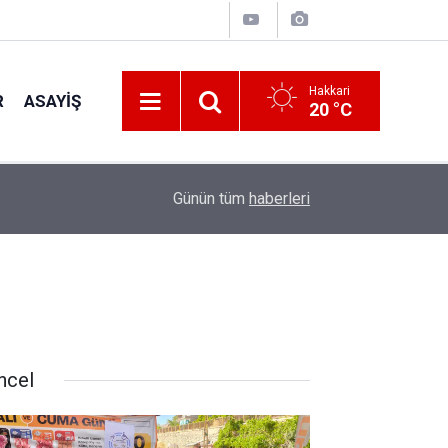
Hakkari
R
ASAYIŞ
20 °C
00:32
Vali Taşyapan Kaymaklı Köyü’nü ziyaret etti
Günün tüm
haberleri
ncel