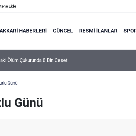
itene Ekle
AKKARI HABERLERI
GÜNCEL
RESMI İLANLAR
SPO
gran anıldı
utlu Günü
tlu Günü