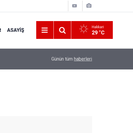
Hakkari
R
ASAYIŞ
29 °C
18:02
Sağlık-Sen Hakkâri Şubesi’nde Genel kurul yapıl
Günün tüm
haberleri