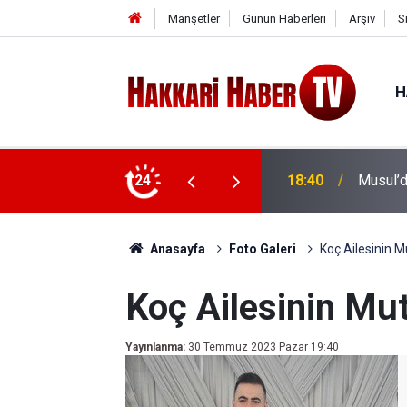
Manşetler
Günün Haberleri
Arşiv
S
H
in Ceset
24
18:12
Aram Ti
Anasayfa
Foto Galeri
Koç Ailesinin M
Koç Ailesinin Mu
Yayınlanma:
30 Temmuz 2023 Pazar 19:40