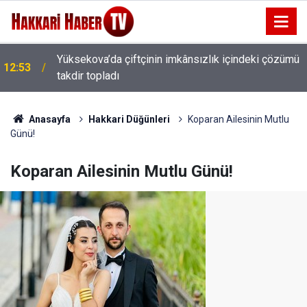
Yüksekova’da çiftçinin imkânsızlık içindeki çözümü
12:53
takdir topladı
Kent Park’ta duyarsızlık: Temizlenen alanlar yeniden
12:29
kirletiliyor
Anasayfa
Hakkari Düğünleri
Koparan Ailesinin Mutlu
Günü!
Koparan Ailesinin Mutlu Günü!