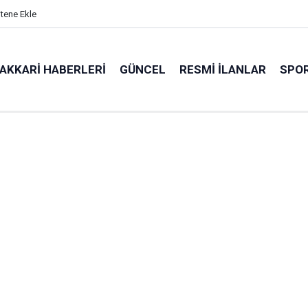
itene Ekle
AKKARI HABERLERI
GÜNCEL
RESMI İLANLAR
SPO