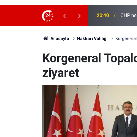
ya ziyaret
24
20:36
İhtiyaç
Anasayfa
Hakkari Valiliği
Korgeneral 
Korgeneral Topalo
ziyaret