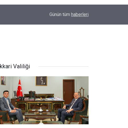
18:05
Başkan Çayan Çiçek, konfederasyon heyetini ağı
Günün tüm
haberleri
kari Valiliği