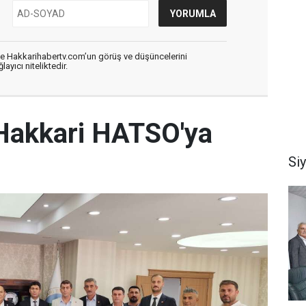
de Hakkarihabertv.com’un görüş ve düşüncelerini
ayıcı niteliktedir.
Hakkari HATSO'ya
Si