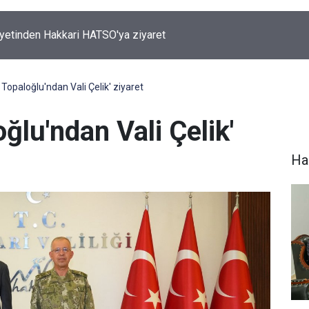
 Sahibi Engellilere umut olan bağış
Topaloğlu'ndan Vali Çelik' ziyaret
ğlu'ndan Vali Çelik'
Hak