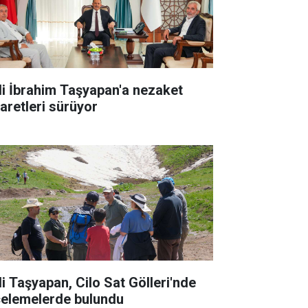
li İbrahim Taşyapan'a nezaket
yaretleri sürüyor
li Taşyapan, Cilo Sat Gölleri'nde
celemelerde bulundu