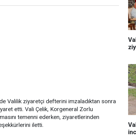
Va
zi
e Valilik ziyaretçi defterini imzaladıktan sonra
yaret etti. Vali Çelik, Korgeneral Zorlu
olmasını temenni ederken, ziyaretlerinden
Va
kkürlerini iletti.
in