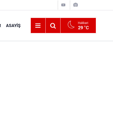
Hakkari
R
ASAYIŞ
29 °C