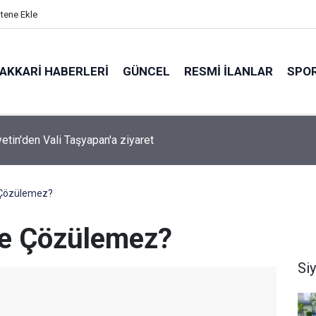
itene Ekle
AKKARI HABERLERI
GÜNCEL
RESMI İLANLAR
SPO
ırında 7 Kilo 720 Gram Eroin ele geçirildi
 Çözülemez?
le Çözülemez?
Si