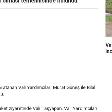
lı olması temennisinde bulundu.
Va
in
 atanan Vali Yardımcıları Murat Güneş ile Bilal
du.
et ziyaretinde Vali Taşyapan, Vali Yardımcıları