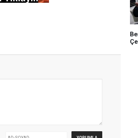
Be
Çe