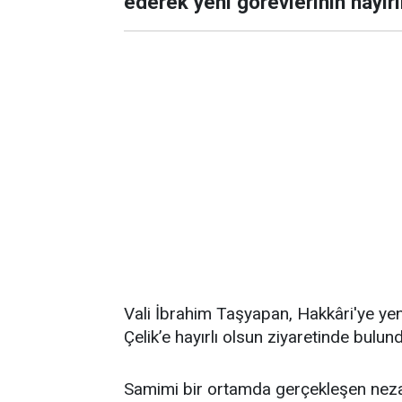
ederek yeni görevlerinin hayır
Vali İbrahim Taşyapan, Hakkâri'ye yeni
Çelik’e hayırlı olsun ziyaretinde bulun
Samimi bir ortamda gerçekleşen nezak