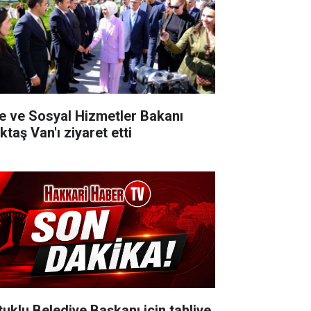
le ve Sosyal Hizmetler Bakanı
taş Van'ı ziyaret etti
tuklu Belediye Başkanı için tahliye