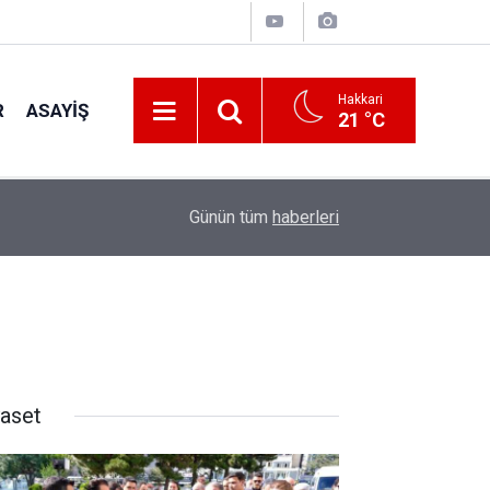
Hakkari
R
ASAYIŞ
21 °C
22:48
Kanat kalbine yenik düştü
Günün tüm
haberleri
yaset