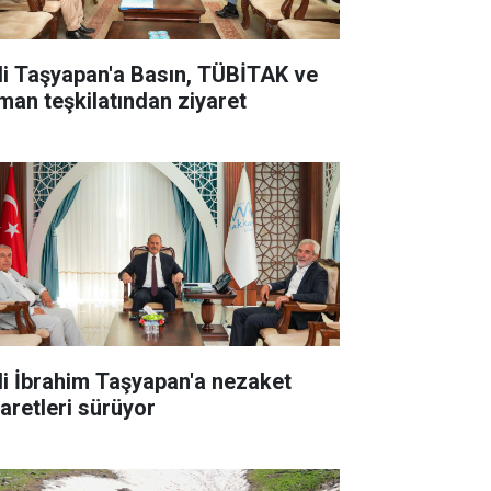
li Taşyapan'a Basın, TÜBİTAK ve
man teşkilatından ziyaret
li İbrahim Taşyapan'a nezaket
yaretleri sürüyor