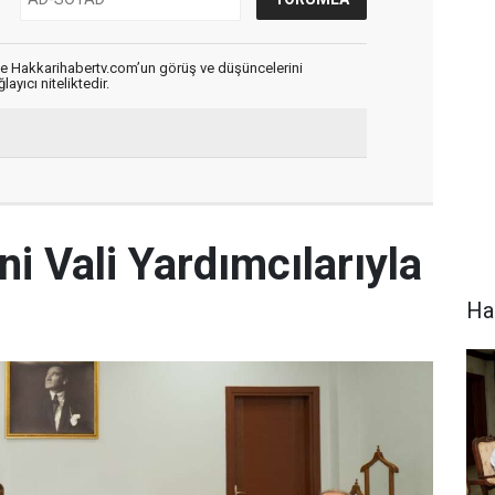
de Hakkarihabertv.com’un görüş ve düşüncelerini
ayıcı niteliktedir.
ni Vali Yardımcılarıyla
Hak