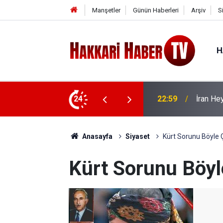
Manşetler
Günün Haberleri
Arşiv
S
H
 ziyaret
24
22:53
İran Sın
Anasayfa
Siyaset
Kürt Sorunu Böyle
Kürt Sorunu Böy