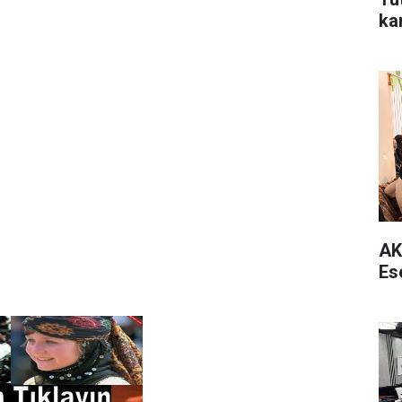
ka
AK
Es