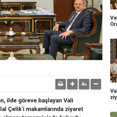
Va
Or
Va
zi
n, ilde göreve başlayan Vali
lal Çelik’i makamlarında ziyaret