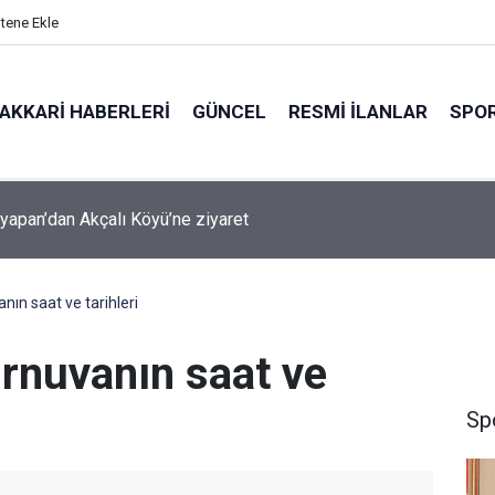
itene Ekle
AKKARI HABERLERI
GÜNCEL
RESMI İLANLAR
SPO
şyapan Akbulut Köyü’nü ziyaret etti
nın saat ve tarihleri
urnuvanın saat ve
Sp