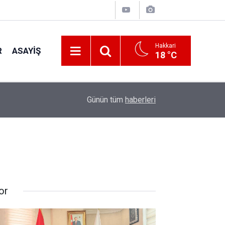
Hakkari
R
ASAYIŞ
18 °C
00:32
Vali Taşyapan Kaymaklı Köyü’nü ziyaret etti
Günün tüm
haberleri
or