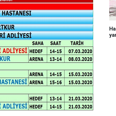
Ha
yar