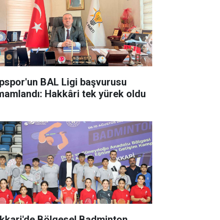
pspor'un BAL Ligi başvurusu
mamlandı: Hakkâri tek yürek oldu
kkari'de Bölgesel Badminton