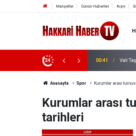
Manşetler
Günün Haberleri
Arşiv
S
H
e ziyaret
24
00:37
Vali Ta
Anasayfa
Spor
Kurumlar arası turnuva
Kurumlar arası t
tarihleri