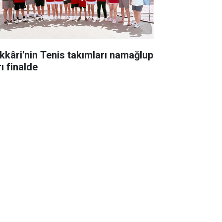
kkâri'nin Tenis takımları namağlup
ı finalde