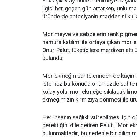
Yaklaşık 3 ay önce üretilmeye başlan
ilgisi her geçen gün artarken, unlu m
üründe de antosiyanin maddesini kul
Mor meyve ve sebzelerin renk pigmen
hamura katılımı ile ortaya çıkan mor 
Onur Palut, tüketicilere merdiven alt
bulundu.
Mor ekmeğin sahtelerinden de kaçınılm
istemez bu konuda önümüzde sahte m
kolay yolu, mor ekmeğe sıkılacak limon
ekmeğimizin kırmızıya dönmesi ile ürü
Her insanın sağlıklı sürebilmesi için
gerektiğini dile getiren Palut, “Mor
bulunmaktadır, bu nedenle bir dilim m