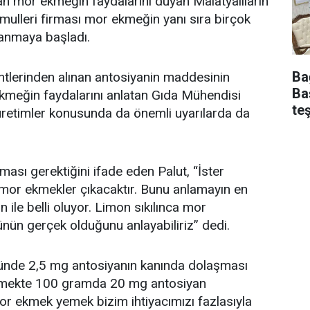
an mor ekmeğin faydalarını duyan Malatyalıların
amulleri firması mor ekmeğin yanı sıra birçok
lanmaya başladı.
Ba
tlerinden alınan antosiyanin maddesinin
Ba
ekmeğin faydalarını anlatan Gıda Mühendisi
te
ı üretimler konusunda da önemli uyarılarda da
ası gerektiğini ifade eden Palut, “İster
or ekmekler çıkacaktır. Bunu anlamayın en
 ile belli oluyor. Limon sıkılınca mor
nün gerçek olduğunu anlayabiliriz” dedi.
 günde 2,5 mg antosiyanın kanında dolaşması
 ekmekte 100 gramda 20 mg antosiyan
or ekmek yemek bizim ihtiyacımızı fazlasıyla