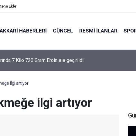
itene Ekle
AKKARI HABERLERI
GÜNCEL
RESMI İLANLAR
SPO
albine yenik düştü
ğe ilgi artıyor
meğe ilgi artıyor
Gü