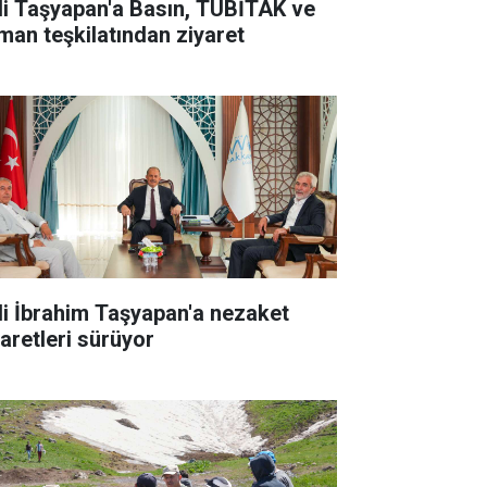
li Taşyapan'a Basın, TÜBİTAK ve
man teşkilatından ziyaret
li İbrahim Taşyapan'a nezaket
yaretleri sürüyor