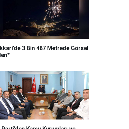
kkari'de 3 Bin 487 Metrede Görsel
len*
 Parti'den Kamu Kurumları ve