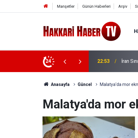
Manşetler
Günün Haberleri
Arşiv
S
H
oin ele geçirildi
24
22:48
Kanat k
Anasayfa
Güncel
Malatya'da mor ekme
Malatya'da mor ek