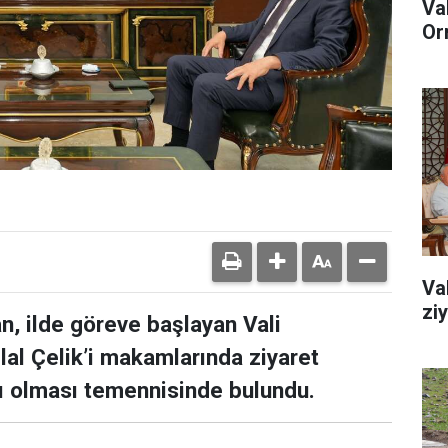
Va
Or
Va
zi
n, ilde göreve başlayan Vali
lal Çelik’i makamlarında ziyaret
lı olması temennisinde bulundu.