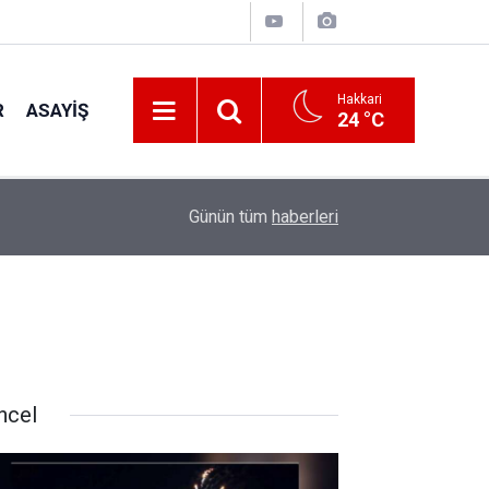
Hakkari
R
ASAYIŞ
24 °C
22:33
Hakkari'de 3 Bin 487 Metrede Görsel Şölen*
Günün tüm
haberleri
ncel