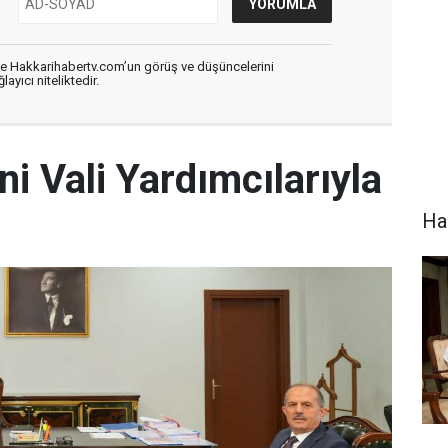
de Hakkarihabertv.com’un görüş ve düşüncelerini
ayıcı niteliktedir.
ni Vali Yardımcılarıyla
Hak