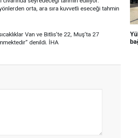
i civarında seyredeceği tahmin ediliyor.
yönlerden orta, ara sıra kuvvetli eseceği tahmin
Yü
ıcaklıklar Van ve Bitlis’te 22, Muş’ta 27
ba
nmektedir” denildi. İHA