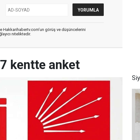
de Hakkarihabertv.com’un görüş ve düşüncelerini
ayıcı niteliktedir.
17 kentte anket
Si