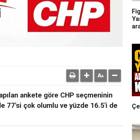
Fi
Ya
ar
apılan ankete göre CHP seçmeninin
de 77'si çok olumlu ve yüzde 16.5'i de
Çer