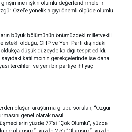
 girişimine ilişkin olumlu değerlendirmelerin
gür Özel'e yönelik algıyı önemli ölçüde olumlu
cıların büyük bölümünün önümüzdeki milletvekili
 istekli olduğu, CHP ve Yeni Parti dışındaki
e oldukça düşük düzeyde kaldığı tespit edildi.
ı sayıdaki katılımcının gerekçelerinde ise daha
si tercihleri ve yeni bir partiye ihtiyaç
rden oluşan araştırma grubu sorulan, “Özgür
urmasını genel olarak nasıl
üşmecilerin yüzde 77’si “Çok Olumlu”, yüzde
mlu ne olumsuz”, yüzde 2,5’i “Olumsuz”, yüzde