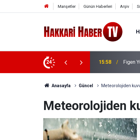
Manşetler
Günün Haberleri
Arşiv
S
H
Rojin K
sa” Açıklaması: “Barışa kapı aralıyor”
24
15:03
Şüpheli
Anasayfa
Güncel
Meteorolojiden kuvve
Meteorolojiden ku