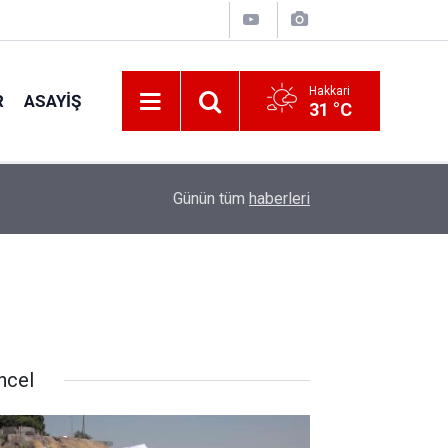
Hakkari
R
ASAYIŞ
31 °C
13:03
Otomobil refüje çarptı 2 yaralı
Günün tüm
haberleri
ncel