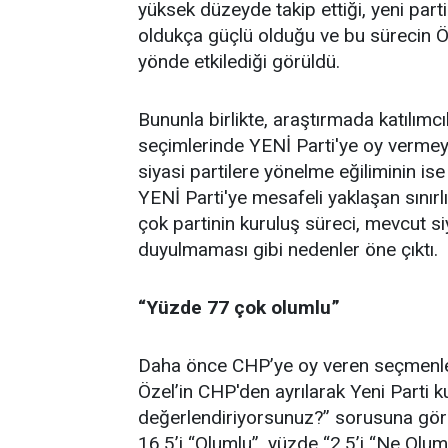
yüksek düzeyde takip ettiği, yeni parti
oldukça güçlü olduğu ve bu sürecin Öz
yönde etkilediği görüldü.
Bununla birlikte, araştırmada katılım
seçimlerinde YENİ Parti'ye oy vermeye
siyasi partilere yönelme eğiliminin is
YENİ Parti'ye mesafeli yaklaşan sınırl
çok partinin kuruluş süreci, mevcut siya
duyulmaması gibi nedenler öne çıktı.
“Yüzde 77 çok olumlu”
Daha önce CHP’ye oy veren seçmenle
Özel’in CHP'den ayrılarak Yeni Parti k
değerlendiriyorsunuz?” sorusuna gör
16,5’i “Olumlu”, yüzde “2,5’i “Ne Olu