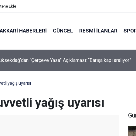
itene Ekle
AKKARI HABERLERI
GÜNCEL
RESMI İLANLAR
SPO
abaiş, Hiranur Aygar ve Kıvanç Uman’ın Ailelerini Hedef Alan
lere Operasyon
tli yağış uyarısı
vvetli yağış uyarısı
Gü