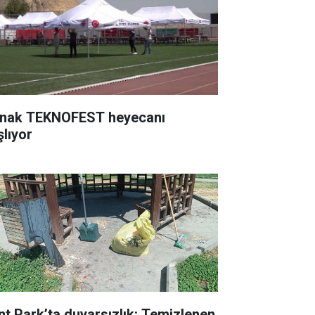
rnak TEKNOFEST heyecanı
şlıyor
nt Park’ta duyarsızlık: Temizlenen