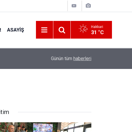
Hakkari
R
ASAYIŞ
31 °C
12:10
Başkan Hayva, Büyükçiftlik'te gönüllere dokund
Günün tüm
haberleri
itim