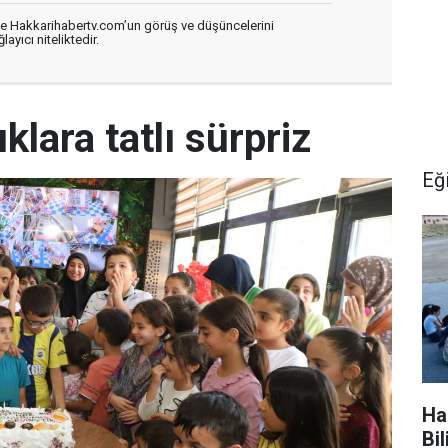
de Hakkarihabertv.com’un görüş ve düşüncelerini
ayıcı niteliktedir.
klara tatlı sürpriz
Eğ
Ha
Bi