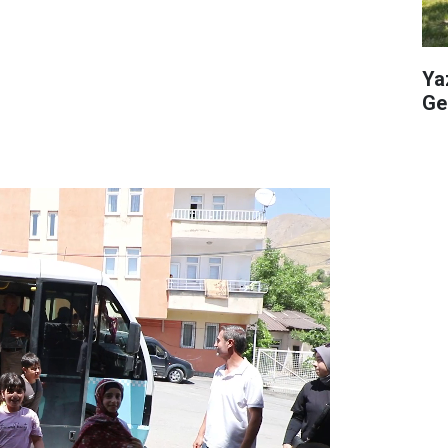
Ya
Geç