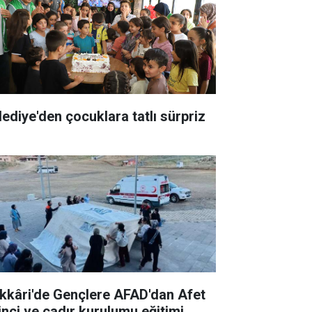
lediye'den çocuklara tatlı sürpriz
kkâri'de Gençlere AFAD'dan Afet
linci ve çadır kurulumu eğitimi