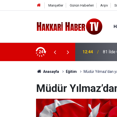
Manşetler
Günün Haberleri
Arşiv
S
H
İstihdam: Hakkâri de Listede
24
12:24
AK Part
Anasayfa
Eğitim
Müdür Yılmaz’dan yarı
Müdür Yılmaz’dan 