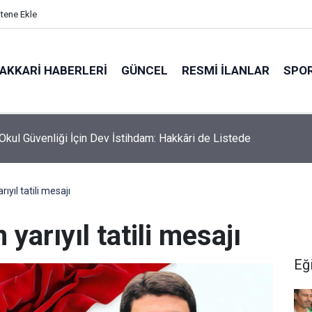
itene Ekle
AKKARI HABERLERI
GÜNCEL
RESMI İLANLAR
SPO
i Heyetinden Başkan Fahri Şakar'a Ziyaret
yıl tatili mesajı
yarıyıl tatili mesajı
Eğ