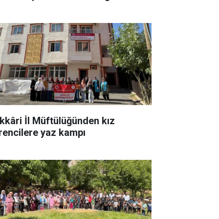
kkâri İl Müftülüğünden kız
rencilere yaz kampı