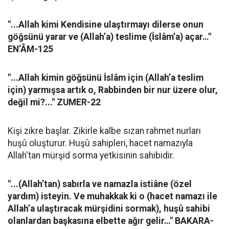
"...Allah kimi Kendisine ulaştırmayı dilerse onun
göğsünü yarar ve (Allah’a) teslime (İslâm’a) açar…"
EN’ÂM-125
"...Allah kimin göğsünü İslâm için (Allah’a teslim
için) yarmışsa artık o, Rabbinden bir nur üzere olur,
değil mi?..." ZUMER-22
Kişi zikre başlar. Zikirle kalbe sızan rahmet nurları
huşû oluşturur. Huşû sahipleri, hacet namazıyla
Allah'tan mürşid sorma yetkisinin sahibidir.
"...(Allah’tan) sabırla ve namazla istiâne (özel
yardım) isteyin. Ve muhakkak ki o (hacet namazı ile
Allah’a ulaştıracak mürşidini sormak), huşû sahibi
olanlardan başkasına elbette ağır gelir…" BAKARA-