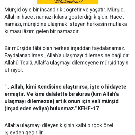
Mürşid öyle bir insandır ki; öğretir ve yaşatır. Mürşid,
Allah'ın hacet namazı kılana gösterdiği kişidir. Hacet
namazı, mürşidine ulaşmak isteyen herkesin mutlaka
kılması lâzım gelen bir namazdır.
Bir mürşide tâbi olan herkes irşaddan faydalanamaz.
Faydalanabilmesi, Allah'a ulaşmayı dilemesine bağlıdır.
Allahû Tealâ, Allah’a ulaşmayı dilemeyene mürşid tayin
etmiyor.
"...Allah, kimi Kendisine ulaştırırsa, işte o hidayete
ermiştir. Ve kimi dalâlette bırakırsa (kim Allah’a
ulaşmayı dilemezse) artık onun için velî mürşid
(irşad eden evliya) bulunmaz." KEHF-17
Allah’a ulaşmayı dileyen kişinin kalbi birçok özel
işlevden geçirilir.