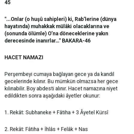
45
"...Onlar (o huşû sahipleri) ki, Rab’lerine (dünya
hayatında) muhakkak mülâki olacaklarına ve
(sonunda ölümle) O’na döneceklerine yakın
derecesinde inanırlar…" BAKARA-46
HACET NAMAZI
Perşembeyi cumaya bağlayan gece ya da kandil
gecelerinde kılınır. Bu mümkün olmazsa her gece
kılınabilir. Boy abdesti alınır. Hacet namazına niyet
edildikten sonra aşağıdaki âyetler okunur:
1. Rekât: Subhaneke + Fâtiha + 3 Âyetel Kürsî
2. Rekât: Fâtiha + İhlâs + Felâk + Nas