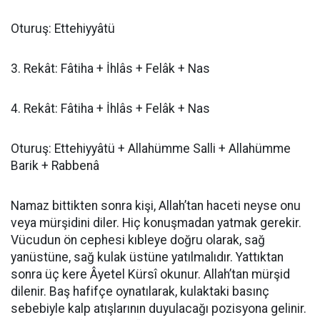
Oturuş: Ettehiyyâtü
3. Rekât: Fâtiha + İhlâs + Felâk + Nas
4. Rekât: Fâtiha + İhlâs + Felâk + Nas
Oturuş: Ettehiyyâtü + Allahümme Salli + Allahümme
Barik + Rabbenâ
Namaz bittikten sonra kişi, Allah’tan haceti neyse onu
veya mürşidini diler. Hiç konuşmadan yatmak gerekir.
Vücudun ön cephesi kıbleye doğru olarak, sağ
yanüstüne, sağ kulak üstüne yatılmalıdır. Yattıktan
sonra üç kere Âyetel Kürsî okunur. Allah’tan mürşid
dilenir. Baş hafifçe oynatılarak, kulaktaki basınç
sebebiyle kalp atışlarının duyulacağı pozisyona gelinir.