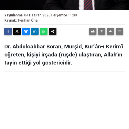
Yayınlanma:
04 Haziran 2026 Perşembe 11:00
Kaynak:
Perihan Önal
Dr. Abdulcabbar Boran, Mürşid, Kur’ân-ı Kerim’i
öğreten, kişiyi irşada (rüşde) ulaştıran, Allah’ın
tayin ettiği yol göstericidir.