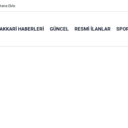
itene Ekle
AKKARI HABERLERI
GÜNCEL
RESMI İLANLAR
SPO