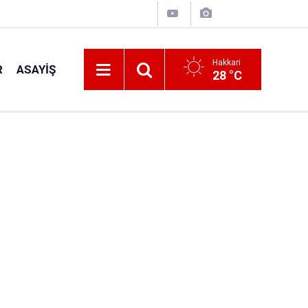
Hakkari
R
ASAYIŞ
28 °C