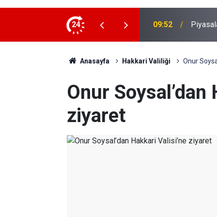
örüşmelerinde
24
09:26
Beştepe
Anasayfa
Hakkari Valiliği
Onur Soysal
Onur Soysal’dan H
ziyaret