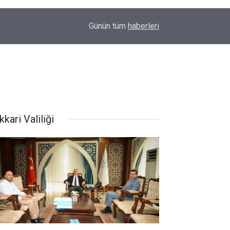
09:17
Başkan Şakar: Hizmetin olduğu yerde umut vardı
Günün tüm
haberleri
kari Valiliği