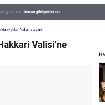
'de Kritik MGK zirvesi: Çerçeve yasa masada
’dan Hakkari Valisi’ne ziyaret
akkari Valisi’ne
Hak