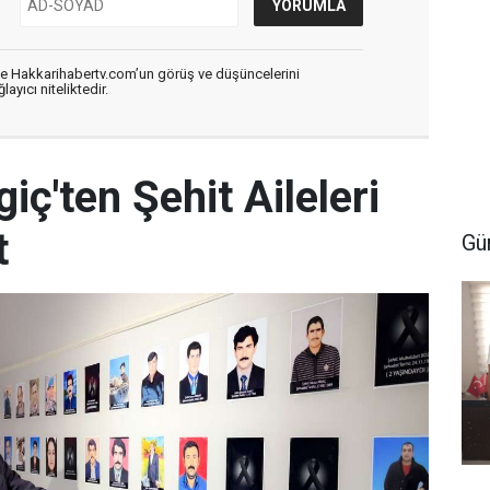
de Hakkarihabertv.com’un görüş ve düşüncelerini
ayıcı niteliktedir.
iç'ten Şehit Aileleri
t
Gü