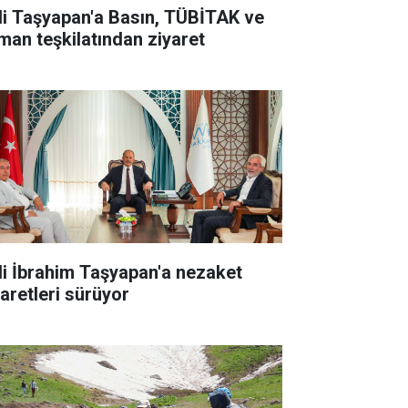
li Taşyapan'a Basın, TÜBİTAK ve
man teşkilatından ziyaret
li İbrahim Taşyapan'a nezaket
yaretleri sürüyor