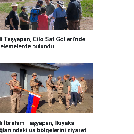
li Taşyapan, Cilo Sat Gölleri'nde
celemelerde bulundu
li İbrahim Taşyapan, İkiyaka
ğları'ndaki üs bölgelerini ziyaret