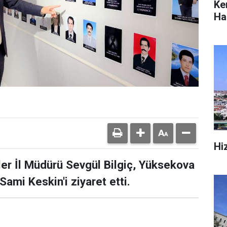
Ke
Hab
Hi
ler İl Müdürü Sevgül Bilgiç, Yüksekova
Sami Keskin'i ziyaret etti.