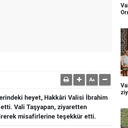
Va
Or
Va
zi
erindeki heyet, Hakkâri Valisi İbrahim
tti. Vali Taşyapan, ziyaretten
erek misafirlerine teşekkür etti.