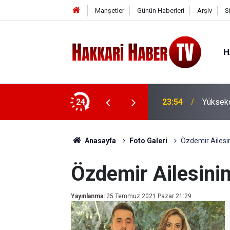
Manşetler
Günün Haberleri
Arşiv
S
H
24
23:54
Yükseko
Anasayfa
Foto Galeri
Özdemir Ailesi
Özdemir Ailesini
Yayınlanma:
25 Temmuz 2021 Pazar 21:29