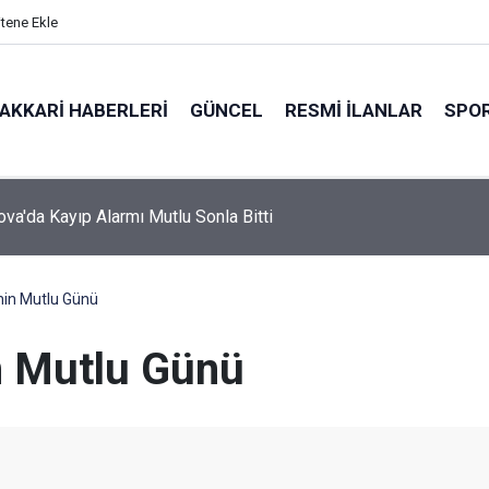
itene Ekle
AKKARI HABERLERI
GÜNCEL
RESMI İLANLAR
SPO
va'da Kayıp Alarmı Mutlu Sonla Bitti
nin Mutlu Günü
n Mutlu Günü