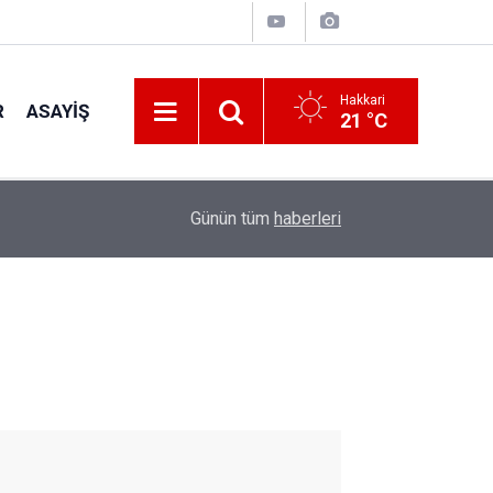
Hakkari
R
ASAYIŞ
21 °C
23:50
Hakkâri İl Müftülüğünden kız öğrencilere yaz k
Günün tüm
haberleri