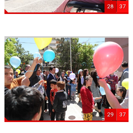
28
37
29
37