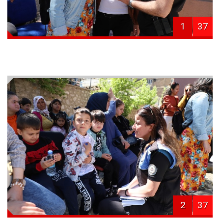
1
37
2
37