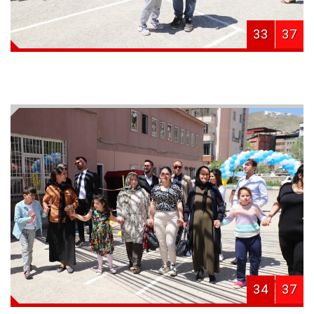
33
37
34
37