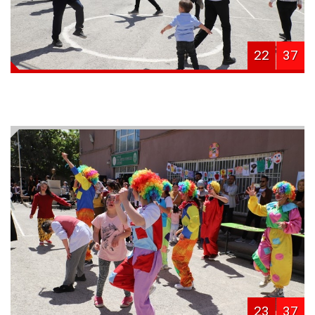
22
37
23
37