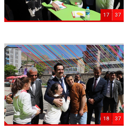
17
37
18
37