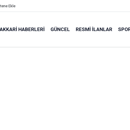
itene Ekle
AKKARI HABERLERI
GÜNCEL
RESMI İLANLAR
SPO