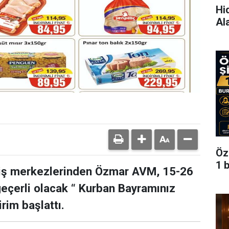
Hi
Al
Öz
1 
eriş merkezlerinden Özmar AVM, 15-26
geçerli olacak “ Kurban Bayramınız
rim başlattı.