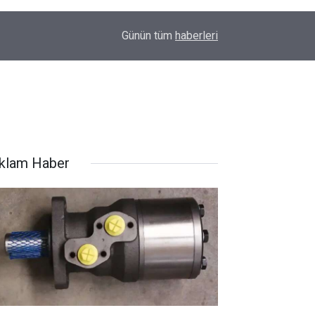
19:20
Hakkari'de anız yangını İtfaiyenin hızlı müdahale
Günün tüm
haberleri
klam Haber