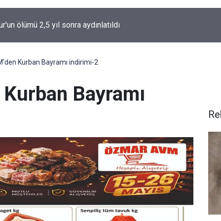
şyapan, Kaymaklı ve Akbulut Köylerini ziyaret etti
den Kurban Bayramı indirimi-2
Kurban Bayramı
Re