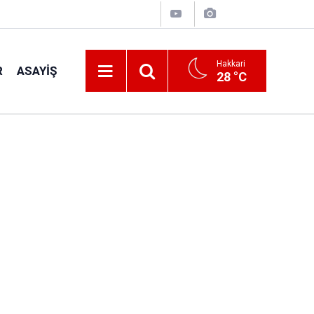
Hakkari
R
ASAYIŞ
28 °C