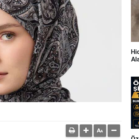
Hi
Al
Öz