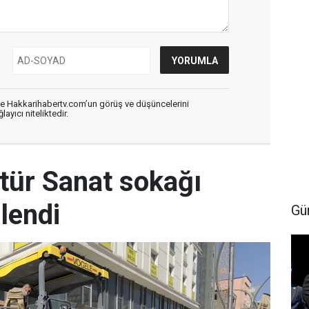
de Hakkarihabertv.com’un görüş ve düşüncelerini
ayıcı niteliktedir.
tür Sanat sokağı
ilendi
Gü