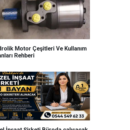
drolik Motor Çeşitleri Ve Kullanım
anları Rehberi
el İnşaat Şirketi Büroda çalışacak