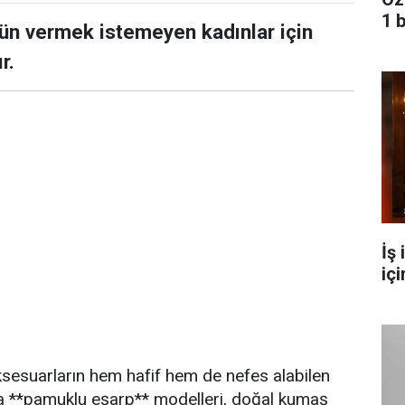
1 
dün vermek istemeyen kadınlar için
r.
İş
içi
aksesuarların hem hafif hem de nefes alabilen
da **pamuklu eşarp** modelleri, doğal kumaş