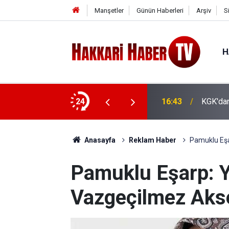
Manşetler
Günün Haberleri
Arşiv
S
H
u
24
16:43
KGK'dan
Anasayfa
Reklam Haber
Pamuklu Eşa
Pamuklu Eşarp: Y
Vazgeçilmez Aks