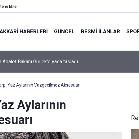
itene Ekle
AKKARI HABERLERI
GÜNCEL
RESMI İLANLAR
SPO
 Adalet Bakanı Gürlek'e yasa taslağı
rp: Yaz Aylarının Vazgeçilmez Aksesuarı
az Aylarının
esuarı
Re