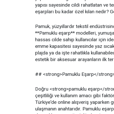
yapısı sayesinde cildi rahatlatan ve t
eşarpları bu kadar özel kılan nedir? Ge
Pamuk, yüzyıllardır tekstil endüstrisind
**Pamuklu eşarp** modelleri, yumuşak 
hassas cilde sahip kullanıcılar için id
emme kapasitesi sayesinde yaz sıcakla
plajda ya da işte rahatlıkla kullanabi
estetik bir aksesuar arayanların ilk ter
## <strong>Pamuklu Eşarp</strong> 
Doğru <strong>pamuklu eşarp</stron
çeşitliliği ve kullanım amacı gibi fak
Türkiye'de online alışveriş yaparken gü
ulaşmanın anahtarıdır. Pamuklu eşarpl