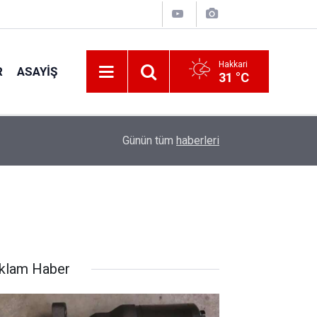
Hakkari
R
ASAYIŞ
31 °C
16:40
Türkiye'den Stratejik savunma adımı
Günün tüm
haberleri
klam Haber