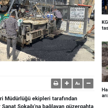
KG
ta
Ha
ar
i Müdürlüğü ekipleri tarafından
r Sanat Sokağı'na bağlayan güzergahta