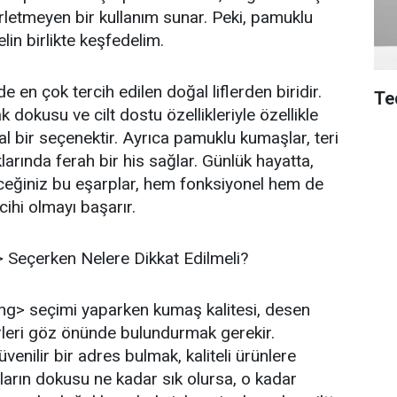
erletmeyen bir kullanım sunar. Peki, pamuklu
lin birlikte keşfedelim.
e en çok tercih edilen doğal liflerden biridir.
Te
dokusu ve cilt dostu özellikleriyle özellikle
eal bir seçenektir. Ayrıca pamuklu kumaşlar, teri
rında ferah bir his sağlar. Günlük hayatta,
leceğiniz bu eşarplar, hem fonksiyonel hem de
cihi olmayı başarır.
Seçerken Nelere Dikkat Edilmeli?
g> seçimi yaparken kumaş kalitesi, desen
törleri göz önünde bulundurmak gerekir.
venilir bir adres bulmak, kaliteli ürünlere
arın dokusu ne kadar sık olursa, o kadar