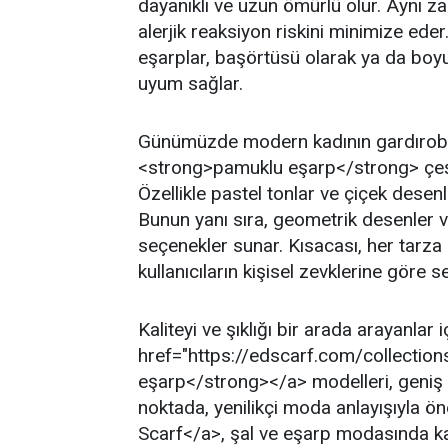
dayanıklı ve uzun ömürlü olur. Aynı z
alerjik reaksiyon riskini minimize ede
eşarplar, başörtüsü olarak ya da boyu
uyum sağlar.
Günümüzde modern kadının gardırobu
<strong>pamuklu eşarp</strong> çeşitl
Özellikle pastel tonlar ve çiçek desen
Bunun yanı sıra, geometrik desenler ve 
seçenekler sunar. Kısacası, her tarza
kullanıcıların kişisel zevklerine göre
Kaliteyi ve şıklığı bir arada arayanlar i
href="https://edscarf.com/collecti
eşarp</strong></a> modelleri, geniş 
noktada, yenilikçi moda anlayışıyla ö
Scarf</a>, şal ve eşarp modasında kal