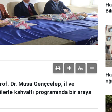
Ha
Bi
Ha
öğ
rof. Dr. Musa Gençcelep, il ve
lerle kahvaltı programında bir araya