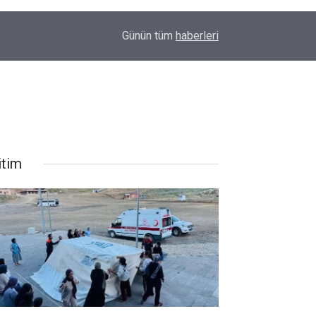
10:18
Hakkari'de Bölgesel Badminton kampı başladı
Günün tüm
haberleri
itim