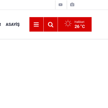
Hakkari
R
ASAYIŞ
26 °C