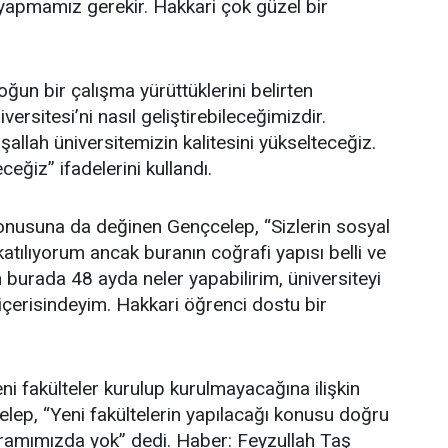
te yapmamız gerekir. Hakkari çok güzel bir
yoğun bir çalışma yürüttüklerini belirten
sitesi’ni nasıl geliştirebileceğimizdir.
şallah üniversitemizin kalitesini yükselteceğiz.
eğiz” ifadelerini kullandı.
 konusuna da değinen Gençcelep, “Sizlerin sosyal
atılıyorum ancak buranın coğrafi yapısı belli ve
burada 48 ayda neler yapabilirim, üniversiteyi
 içerisindeyim. Hakkari öğrenci dostu bir
eni fakülteler kurulup kurulmayacağına ilişkin
lep, “Yeni fakültelerin yapılacağı konusu doğru
gramımızda yok” dedi. Haber: Feyzullah Taş