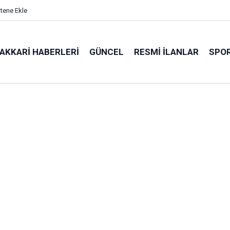
itene Ekle
AKKARI HABERLERI
GÜNCEL
RESMI İLANLAR
SPO