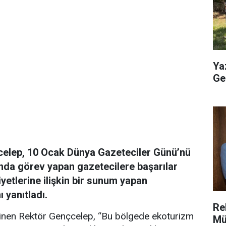
Ya
Geç
lep, 10 Ocak Dünya Gazeteciler Günü’nü
tında görev yapan gazetecilere başarılar
iyetlerine ilişkin bir sunum yapan
 yanıtladı.
Re
inen Rektör Gençcelep, “Bu bölgede ekoturizm
Mü