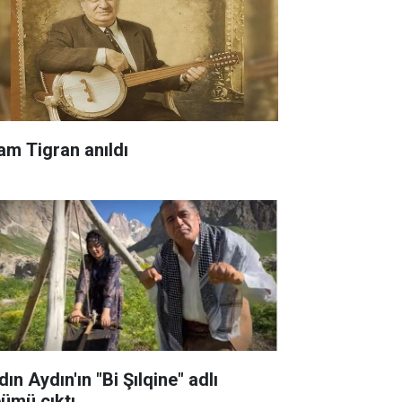
am Tigran anıldı
ın Aydın'ın "Bi Şılqine" adlı
bümü çıktı