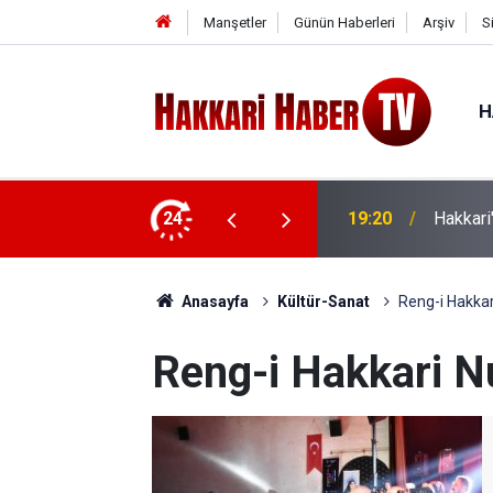
Manşetler
Günün Haberleri
Arşiv
S
H
n hızlı müdahalesi yangını önledi
24
18:44
Anasayfa
Kültür-Sanat
Reng-i Hakkar
Reng-i Hakkari N