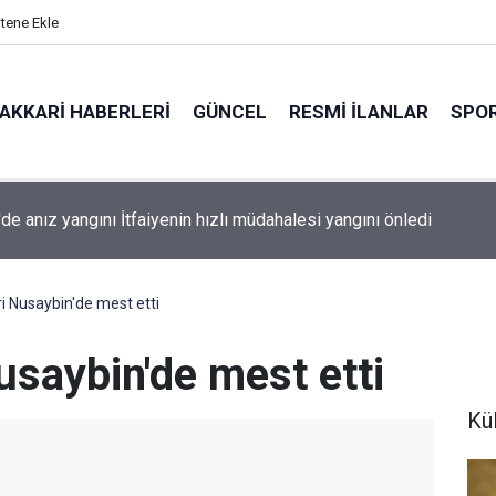
itene Ekle
AKKARI HABERLERI
GÜNCEL
RESMI İLANLAR
SPO
YENİ Parti'nin kurucu Manisa İl Başkanı Özalper tutuklandı.
i Nusaybin'de mest etti
usaybin'de mest etti
Kü