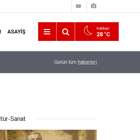
Hakkari
R
ASAYIŞ
28 °C
18:40
Musul’daki Ölüm Çukurunda 8 Bin Ceset
Günün tüm
haberleri
ltür-Sanat