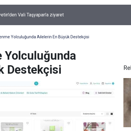
ırında 7 Kilo 720 Gram Eroin ele geçirildi
lenme Yolculuğunda Ailelerin En Büyük Destekçisi
e Yolculuğunda
k Destekçisi
Re