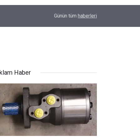
22:48
Kanat kalbine yenik düştü
Günün tüm
haberleri
klam Haber