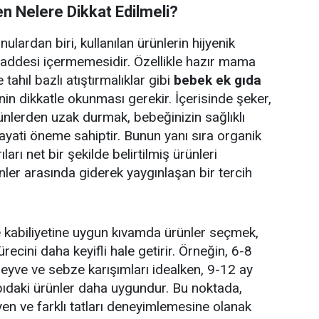
n Nelere Dikkat Edilmeli?
ulardan biri, kullanılan ürünlerin hijyenik
maddesi içermemesidir. Özellikle hazır mama
tahıl bazlı atıştırmalıklar gibi
bebek ek gıda
rinin dikkatle okunması gerekir. İçerisinde şeker,
lerden uzak durmak, bebeğinizin sağlıklı
ayati öneme sahiptir. Bunun yanı sıra organik
rıları net bir şekilde belirtilmiş ürünleri
nler arasında giderek yaygınlaşan bir tercih
 kabiliyetine uygun kıvamda ürünler seçmek,
ecini daha keyifli hale getirir. Örneğin, 6-8
meyve ve sebze karışımları idealken, 9-12 ay
apıdaki ürünler daha uygundur. Bu noktada,
en ve farklı tatları deneyimlemesine olanak