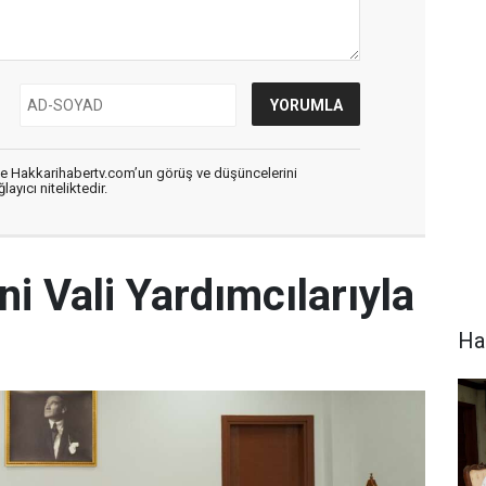
de Hakkarihabertv.com’un görüş ve düşüncelerini
ayıcı niteliktedir.
ni Vali Yardımcılarıyla
Hak