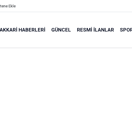
itene Ekle
AKKARI HABERLERI
GÜNCEL
RESMI İLANLAR
SPO