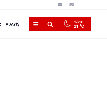
Hakkari
R
ASAYIŞ
21 °C