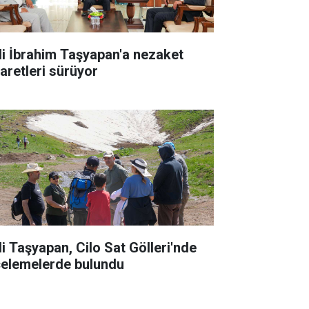
li İbrahim Taşyapan'a nezaket
yaretleri sürüyor
li Taşyapan, Cilo Sat Gölleri'nde
celemelerde bulundu