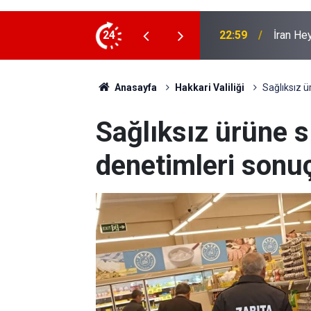
 ziyaret
24
22:53
İran Sın
Anasayfa
Hakkari Valiliği
Sağlıksız ü
Sağlıksız ürüne sı
denetimleri sonuç