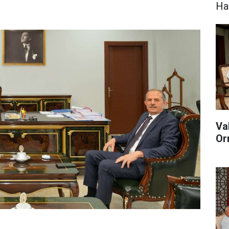
Hak
Va
Or