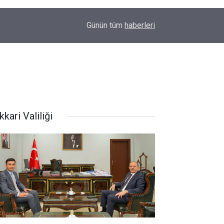
22:48
Kanat kalbine yenik düştü
Günün tüm
haberleri
kari Valiliği