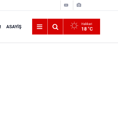
Hakkari
R
ASAYIŞ
18 °C