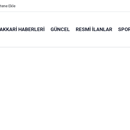
itene Ekle
AKKARI HABERLERI
GÜNCEL
RESMI İLANLAR
SPO