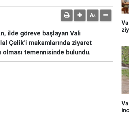
Va
zi
n, ilde göreve başlayan Vali
lal Çelik’i makamlarında ziyaret
lı olması temennisinde bulundu.
Va
in