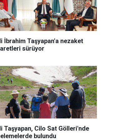
li İbrahim Taşyapan'a nezaket
yaretleri sürüyor
li Taşyapan, Cilo Sat Gölleri'nde
celemelerde bulundu