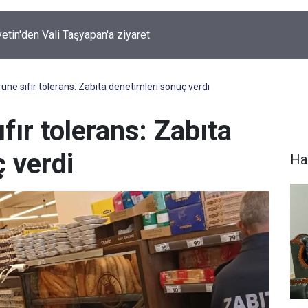
ırında 7 Kilo 720 Gram Eroin ele geçirildi
rüne sıfır tolerans: Zabıta denetimleri sonuç verdi
fır tolerans: Zabıta
 verdi
Hak