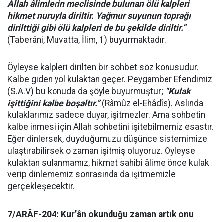
Allah âlimlerin meclisinde bulunan ölü kalpleri
hikmet nuruyla diriltir. Yağmur suyunun toprağı
dirilttiği gibi ölü kalpleri de bu şekilde diriltir.”
(Taberâni, Muvatta, İlim, 1) buyurmaktadır.
Öyleyse kalpleri dirilten bir sohbet söz konusudur.
Kalbe giden yol kulaktan geçer. Peygamber Efendimiz
(S.A.V) bu konuda da şöyle buyurmuştur;
“Kulak
işittiğini kalbe boşaltır.”
(Râmûz el-Ehâdîs). Aslında
kulaklarımız sadece duyar, işitmezler. Ama sohbetin
kalbe inmesi için Allah sohbetini işitebilmemiz esastır.
Eğer dinlersek, duyduğumuzu düşünce sistemimize
ulaştırabilirsek o zaman işitmiş oluyoruz. Öyleyse
kulaktan sulanmamız, hikmet sahibi âlime önce kulak
verip dinlememiz sonrasında da işitmemizle
gerçekleşecektir.
7/ARÂF-204: Kur’ân okunduğu zaman artık onu