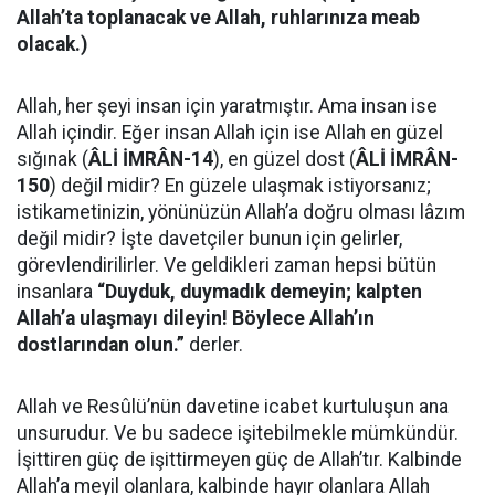
Allah’ta toplanacak ve Allah, ruhlarınıza meab
olacak.)
Allah, her şeyi insan için yaratmıştır. Ama insan ise
Allah içindir. Eğer insan Allah için ise Allah en güzel
sığınak (
ÂLİ İMRÂN-14
), en güzel dost (
ÂLİ İMRÂN-
150
) değil midir? En güzele ulaşmak istiyorsanız;
istikametinizin, yönünüzün Allah’a doğru olması lâzım
değil midir? İşte davetçiler bunun için gelirler,
görevlendirilirler. Ve geldikleri zaman hepsi bütün
insanlara
“Duyduk, duymadık demeyin; kalpten
Allah’a ulaşmayı dileyin! Böylece Allah’ın
dostlarından olun.”
derler.
Allah ve Resûlü’nün davetine icabet kurtuluşun ana
unsurudur. Ve bu sadece işitebilmekle mümkündür.
İşittiren güç de işittirmeyen güç de Allah’tır. Kalbinde
Allah’a meyil olanlara, kalbinde hayır olanlara Allah