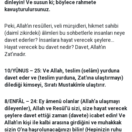
dinleyin! Ve susun ki; böylece rahmete
kavuşturulursunuz.
Peki, Allah’ın resûlleri, veli mürşidleri, hikmet sahibi
(daimî zikirdeki) âlimleri bu sohbetlerle insanları neye
davet ederler? İnsanlara hayat verecek şeylere...
Hayat verecek bu davet nedir? Davet, Allah’ın
Zat’ınadır.
10/YÛNUS – 25:
Ve Allah, teslim (selâm) yurduna
davet eder ve (teslim yurduna, Zat'ına ulaştırmayı)
dilediği kimseyi, Sıratı Mustakîm'e ulaştırır.
8/ENFÂL – 24:
Ey âmenû olanlar (Allah’a ulaşmayı
dileyenler), Allah ve Resûl’ü sizi, size hayat verecek
şeylere davet ettiği zaman (davete) icabet edin! Ve
Allah’ın kişi ile kalbi arasına girdiğini ve muhakkak
sizin O’na haşrolunacağınızı bilin! (Hepinizin ruhu