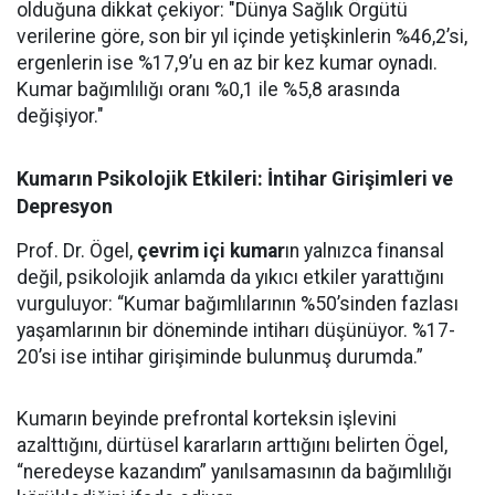
olduğuna dikkat çekiyor: "Dünya Sağlık Örgütü
verilerine göre, son bir yıl içinde yetişkinlerin %46,2’si,
ergenlerin ise %17,9’u en az bir kez kumar oynadı.
Kumar bağımlılığı oranı %0,1 ile %5,8 arasında
değişiyor."
Kumarın Psikolojik Etkileri: İntihar Girişimleri ve
Depresyon
Prof. Dr. Ögel,
çevrim içi kumar
ın yalnızca finansal
değil, psikolojik anlamda da yıkıcı etkiler yarattığını
vurguluyor: “Kumar bağımlılarının %50’sinden fazlası
yaşamlarının bir döneminde intiharı düşünüyor. %17-
20’si ise intihar girişiminde bulunmuş durumda.”
Kumarın beyinde prefrontal korteksin işlevini
azalttığını, dürtüsel kararların arttığını belirten Ögel,
“neredeyse kazandım” yanılsamasının da bağımlılığı