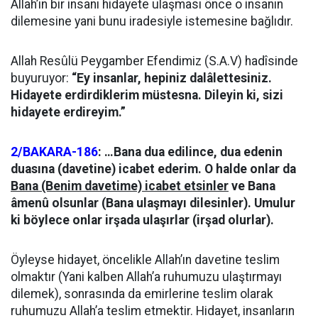
Allah’ın bir insanı hidayete ulaşması önce o insanın
dilemesine yani bunu iradesiyle istemesine bağlıdır.
Allah Resûlü Peygamber Efendimiz (S.A.V) hadîsinde
buyuruyor:
“Ey insanlar, hepiniz dalâlettesiniz.
Hidayete erdirdiklerim müstesna. Dileyin ki, sizi
hidayete erdireyim.”
2/BAKARA-186
: …Bana dua edilince, dua edenin
duasına (davetine) icabet ederim. O halde onlar da
Bana (Benim davetime) icabet etsinler
ve Bana
âmenû olsunlar (Bana ulaşmayı dilesinler). Umulur
ki böylece onlar irşada ulaşırlar (irşad olurlar).
Öyleyse hidayet, öncelikle Allah’ın davetine teslim
olmaktır (Yani kalben Allah’a ruhumuzu ulaştırmayı
dilemek), sonrasında da emirlerine teslim olarak
ruhumuzu Allah’a teslim etmektir. Hidayet, insanların