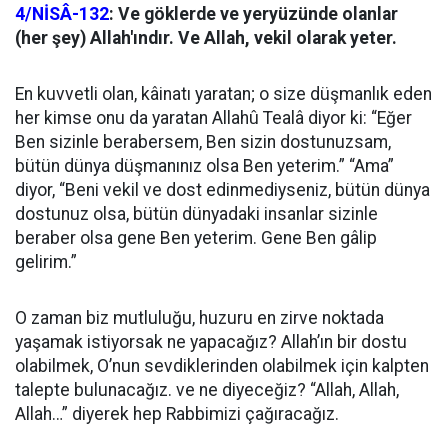
4/NİSÂ-132
: Ve göklerde ve yeryüzünde olanlar
(her şey) Allah'ındır. Ve Allah, vekil olarak yeter.
En kuvvetli olan, kâinatı yaratan; o size düşmanlık eden
her kimse onu da yaratan Allahû Tealâ diyor ki: “Eğer
Ben sizinle berabersem, Ben sizin dostunuzsam,
bütün dünya düşmanınız olsa Ben yeterim.” “Ama”
diyor, “Beni vekil ve dost edinmediyseniz, bütün dünya
dostunuz olsa, bütün dünyadaki insanlar sizinle
beraber olsa gene Ben yeterim. Gene Ben gâlip
gelirim.”
O zaman biz mutluluğu, huzuru en zirve noktada
yaşamak istiyorsak ne yapacağız? Allah’ın bir dostu
olabilmek, O’nun sevdiklerinden olabilmek için kalpten
talepte bulunacağız. ve ne diyeceğiz? “Allah, Allah,
Allah…” diyerek hep Rabbimizi çağıracağız.