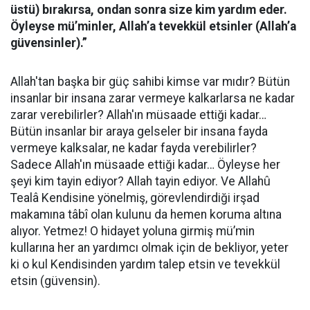
üstü) bırakırsa, ondan sonra size kim yardım eder.
Öyleyse mü’minler, Allah’a tevekkül etsinler (Allah’a
güvensinler).”
Allah'tan başka bir güç sahibi kimse var mıdır? Bütün
insanlar bir insana zarar vermeye kalkarlarsa ne kadar
zarar verebilirler? Allah'ın müsaade ettiği kadar…
Bütün insanlar bir araya gelseler bir insana fayda
vermeye kalksalar, ne kadar fayda verebilirler?
Sadece Allah'ın müsaade ettiği kadar… Öyleyse her
şeyi kim tayin ediyor? Allah tayin ediyor. Ve Allahû
Tealâ Kendisine yönelmiş, görevlendirdiği irşad
makamına tâbî olan kulunu da hemen koruma altına
alıyor. Yetmez! O hidayet yoluna girmiş mü’min
kullarına her an yardımcı olmak için de bekliyor, yeter
ki o kul Kendisinden yardım talep etsin ve tevekkül
etsin (güvensin).