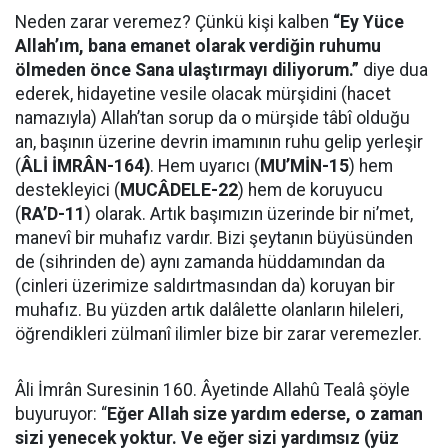
Neden zarar veremez? Çünkü kişi kalben
“Ey Yüce
Allah’ım, bana emanet olarak verdiğin ruhumu
ölmeden önce Sana ulaştırmayı diliyorum.”
diye dua
ederek, hidayetine vesile olacak mürşidini (hacet
namazıyla) Allah’tan sorup da o mürşide tâbî olduğu
an, başının üzerine devrin imamının ruhu gelip yerleşir
(
ÂLİ İMRÂN-164)
. Hem uyarıcı (
MU’MİN-15
) hem
destekleyici (
MUCÂDELE-22
) hem de koruyucu
(
RA’D-11
) olarak. Artık başımızın üzerinde bir ni’met,
manevî bir muhafız vardır. Bizi şeytanın büyüsünden
de (sihrinden de) aynı zamanda hüddamından da
(cinleri üzerimize saldırtmasından da) koruyan bir
muhafız. Bu yüzden artık dalâlette olanların hileleri,
öğrendikleri zülmanî ilimler bize bir zarar veremezler.
Âli İmrân Suresinin 160. Âyetinde Allahû Tealâ şöyle
buyuruyor: “
Eğer Allah size yardım ederse, o zaman
sizi yenecek yoktur. Ve eğer sizi yardımsız (yüz