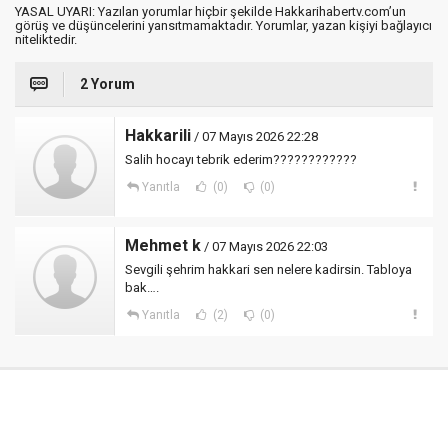
YASAL UYARI: Yazılan yorumlar hiçbir şekilde Hakkarihabertv.com’un
görüş ve düşüncelerini yansıtmamaktadır. Yorumlar, yazan kişiyi bağlayıcı
niteliktedir.
2 Yorum
Hakkarili
/ 07 Mayıs 2026 22:28
Salih hocayı tebrik ederim????????????
Yanıtla
(0)
(0)
Mehmet k
/ 07 Mayıs 2026 22:03
Sevgili şehrim hakkari sen nelere kadirsin. Tabloya
bak….
Yanıtla
(2)
(0)