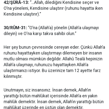
42/ŞÛRÂ-13:
“…Allah, dilediğini Kendisine seçer ve
O’na yöneleni, Kendisine ulaştırır (ruhunu hayatta iken
Kendisine ulaştırır).”
30/RÛM-31:
“O’na (Allah’a) yönelin (Allah’a ulaşmayı
dileyin) ve O'na karşı takva sahibi olun.”
Her şey bunun çevresinde cereyan eder. Çünkü Allah’a
ruhunu hayattayken ulaştırmayı dilemeyen bir insanın
mutlu olması mümkün değildir. Allahû Tealâ hepinizin
Allah’a ulaşmayı, ruhunuzu hayattayken Allah’a
ulaştırmanızı istiyor. Bu üzerinize tam 12 ayette farz
kılınmıştır.
Unutmayın, siz insansınız. İnsan demek, Allah’ın
yarattığı bütün mahlûkat içerisinde Allah’a en yakın
mahlûk demektir. İnsan demek, Allah’ın yarattığı bütün
mahlûkat üzerinde en üstün olan demektir.