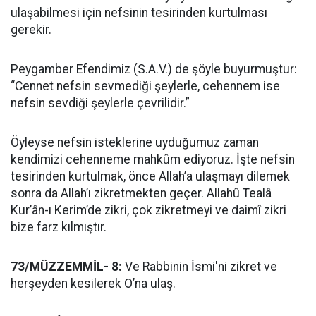
ulaşabilmesi için nefsinin tesirinden kurtulması
gerekir.
Peygamber Efendimiz (S.A.V.) de şöyle buyurmuştur:
“Cennet nefsin sevmediği şeylerle, cehennem ise
nefsin sevdiği şeylerle çevrilidir.”
Öyleyse nefsin isteklerine uyduğumuz zaman
kendimizi cehenneme mahkûm ediyoruz. İşte nefsin
tesirinden kurtulmak, önce Allah’a ulaşmayı dilemek
sonra da Allah’ı zikretmekten geçer. Allahû Tealâ
Kur’ân-ı Kerim’de zikri, çok zikretmeyi ve daimî zikri
bize farz kılmıştır.
73/MÜZZEMMİL- 8:
Ve Rabbinin İsmi'ni zikret ve
herşeyden kesilerek O’na ulaş.