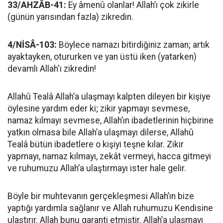
33/AHZÂB-41:
Ey âmenû olanlar! Allah’ı çok zikirle
(günün yarısından fazla) zikredin.
4/NİSÂ-103:
Böylece namazı bitirdiğiniz zaman; artık
ayaktayken, otururken ve yan üstü iken (yatarken)
devamlı Allah'ı zikredin!
Allahû Tealâ Allah’a ulaşmayı kalpten dileyen bir kişiye
öylesine yardım eder ki; zikir yapmayı sevmese,
namaz kılmayı sevmese, Allah’ın ibadetlerinin hiçbirine
yatkın olmasa bile Allah’a ulaşmayı dilerse, Allahû
Tealâ bütün ibadetlere o kişiyi teşne kılar. Zikir
yapmayı, namaz kılmayı, zekât vermeyi, hacca gitmeyi
ve ruhumuzu Allah’a ulaştırmayı ister hale gelir.
Böyle bir muhtevanın gerçekleşmesi Allah’ın bize
yaptığı yardımla sağlanır ve Allah ruhumuzu Kendisine
ulaştırır. Allah bunu garanti etmiştir. Allah’a ulaşmayı