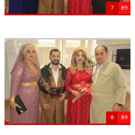
7
89
8
89