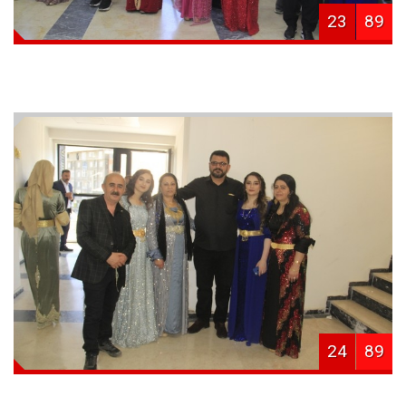
23
89
24
89