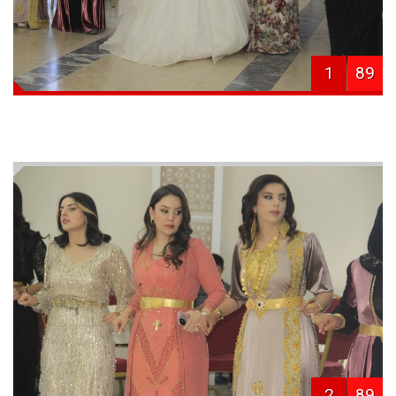
1
89
2
89