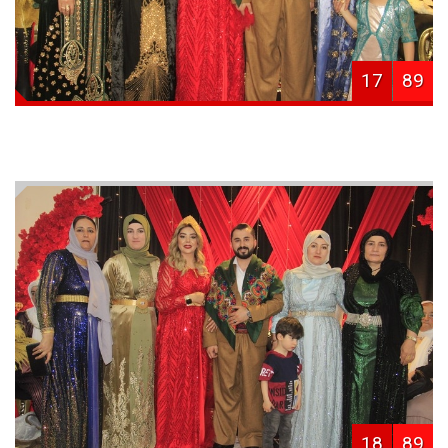
17
89
18
89