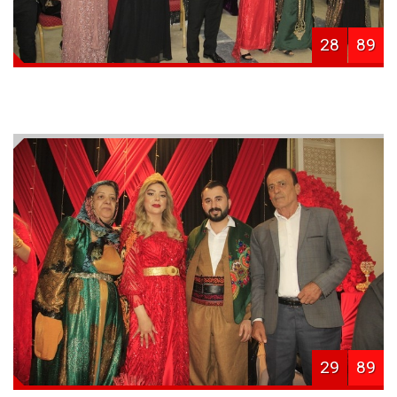
28
89
29
89