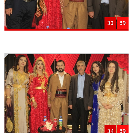
33
89
34
89