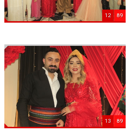
12
89
13
89