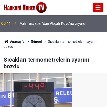
00:41
Vali Taşyapan’dan Akçalı Köyü’ne ziyaret
00:37
Vali Taşyapan Akbulut Köyü’nü ziyaret etti
Anasayfa
Güncel
Sıcakları termometrelerin ayarını
bozdu
Sıcakları termometrelerin ayarını
bozdu