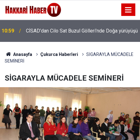
10:59
CİSAD’dan Cilo Sat Buzul Gölleri’nde Doğa yürüyüşü
10:34
Allah deyince aklınıza mutluluk gelmeli
Anasayfa
Çukurca Haberleri
SİGARAYLA MÜCADELE
SEMİNERİ
SİGARAYLA MÜCADELE SEMİNERİ