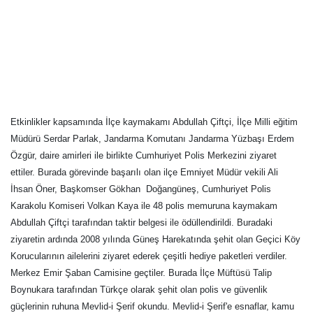
Etkinlikler kapsamında İlçe kaymakamı Abdullah Çiftçi, İlçe Milli eğitim
Müdürü Serdar Parlak, Jandarma Komutanı Jandarma Yüzbaşı Erdem
Özgür, daire amirleri ile birlikte Cumhuriyet Polis Merkezini ziyaret
ettiler. Burada görevinde başarılı olan ilçe Emniyet Müdür vekili Ali
İhsan Öner, Başkomser Gökhan
Doğangüneş, Cumhuriyet Polis
Karakolu Komiseri Volkan Kaya ile 48 polis memuruna kaymakam
Abdullah Çiftçi tarafından taktir belgesi ile ödüllendirildi. Buradaki
ziyaretin ardında 2008 yılında Güneş Harekatında şehit olan Geçici Köy
Korucularının ailelerini ziyaret ederek çeşitli hediye paketleri verdiler.
Merkez Emir Şaban Camisine geçtiler. Burada İlçe Müftüsü Talip
Boynukara tarafından Türkçe olarak şehit olan polis ve güvenlik
güçlerinin ruhuna Mevlid-i Şerif okundu. Mevlid-i Şerif'e esnaflar, kamu