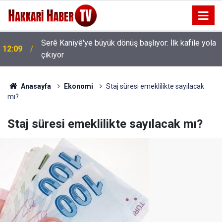
Serê Kaniyê'ye büyük dönüş başlıyor: İlk kafile yola
12:09
çıkıyor
AK Parti Hakkâri Teşkilatı Esendere'de kadınlarla
11:35
buluştu
Anasayfa
Ekonomi
Staj süresi emeklilikte sayılacak
mı?
Staj süresi emeklilikte sayılacak mı?