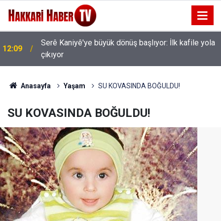
Serê Kaniyê'ye büyük dönüş başlıyor: İlk kafile yola
12:09
çıkıyor
Anasayfa
Yaşam
SU KOVASINDA BOĞULDU!
SU KOVASINDA BOĞULDU!