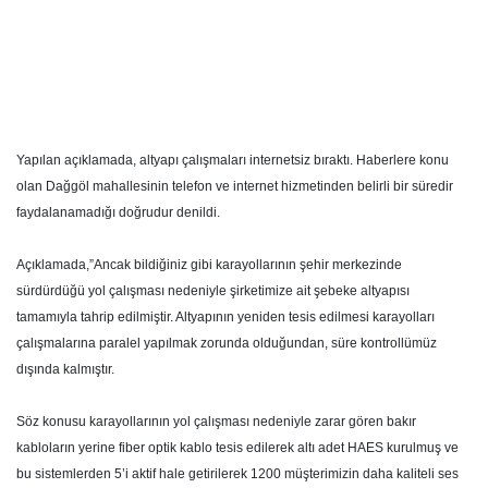
Yapılan açıklamada, altyapı çalışmaları internetsiz bıraktı. Haberlere konu
olan Dağgöl mahallesinin telefon ve internet hizmetinden belirli bir süredir
faydalanamadığı doğrudur denildi.
Açıklamada,”Ancak bildiğiniz gibi karayollarının şehir merkezinde
sürdürdüğü yol çalışması nedeniyle şirketimize ait şebeke altyapısı
tamamıyla tahrip edilmiştir. Altyapının yeniden tesis edilmesi karayolları
çalışmalarına paralel yapılmak zorunda olduğundan, süre kontrollümüz
dışında kalmıştır.
Söz konusu karayollarının yol çalışması nedeniyle zarar gören bakır
kabloların yerine fiber optik kablo tesis edilerek altı adet HAES kurulmuş ve
bu sistemlerden 5’i aktif hale getirilerek 1200 müşterimizin daha kaliteli ses