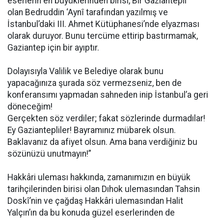
eserlerin en büyüklerinden birisi, Bir Gaziantepli
olan Bedruddin ‘Aynȋ tarafından yazılmış ve
İstanbul’daki III. Ahmet Kütüphanesi’nde elyazması
olarak duruyor. Bunu tercüme ettirip bastırmamak,
Gaziantep için bir ayıptır.
Dolayısıyla Valilik ve Belediye olarak bunu
yapacağınıza şurada söz vermezseniz, ben de
konferansımı yapmadan sahneden inip İstanbul’a geri
döneceğim!
Gerçekten söz verdiler; fakat sözlerinde durmadılar!
Ey Gaziantepliler! Bayramınız mübarek olsun.
Baklavanız da afiyet olsun. Ama bana verdiğiniz bu
sözünüzü unutmayın!”
Hakkâri uleması hakkında, zamanımızın en büyük
tarihçilerinden birisi olan Dıhok ulemasından Tahsin
Doskȋ’nin ve çağdaş Hakkâri ulemasından Halit
Yalçın’ın da bu konuda güzel eserlerinden de