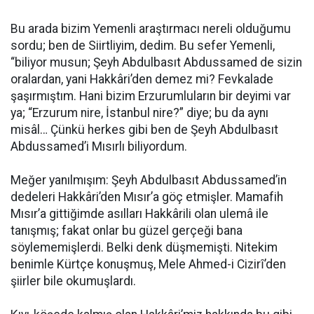
Bu arada bizim Yemenli araştırmacı nereli olduğumu
sordu; ben de Siirtliyim, dedim. Bu sefer Yemenli,
“biliyor musun; Şeyh Abdulbasıt Abdussamed de sizin
oralardan, yani Hakkâri’den demez mi? Fevkalade
şaşırmıştım. Hani bizim Erzurumluların bir deyimi var
ya; “Erzurum nire, İstanbul nire?” diye; bu da aynı
misâl… Çünkü herkes gibi ben de Şeyh Abdulbasıt
Abdussamed’i Mısırlı biliyordum.
Meğer yanılmışım: Şeyh Abdulbasıt Abdussamed’in
dedeleri Hakkâri’den Mısır’a göç etmişler. Mamafih
Mısır’a gittiğimde asılları Hakkârili olan ulemâ ile
tanışmış; fakat onlar bu güzel gerçeği bana
söylememişlerdi. Belki denk düşmemişti. Nitekim
benimle Kürtçe konuşmuş, Mele Ahmed-i Cizirȋ’den
şiirler bile okumuşlardı.