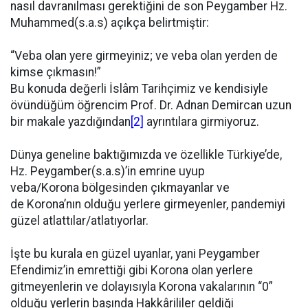
nasıl davranılması gerektiğini de son Peygamber Hz.
Muhammed(s.a.s) açıkça belirtmiştir:
“Veba olan yere girmeyiniz; ve veba olan yerden de
kimse çıkmasın!”
Bu konuda değerli İslâm Tarihçimiz ve kendisiyle
övündüğüm öğrencim Prof. Dr. Adnan Demircan uzun
bir makale yazdığından
[2]
ayrıntılara girmiyoruz.
Dünya geneline baktığımızda ve özellikle Türkiye’de,
Hz. Peygamber(s.a.s)’in emrine uyup
veba/Korona bölgesinden çıkmayanlar ve
de Korona’nın olduğu yerlere girmeyenler, pandemiyi
güzel atlattılar/atlatıyorlar.
İşte bu kurala en güzel uyanlar, yani Peygamber
Efendimiz’in emrettiği gibi Korona olan yerlere
gitmeyenlerin ve dolayısıyla Korona vakalarının “0”
olduğu yerlerin başında Hakkârililer geldiği