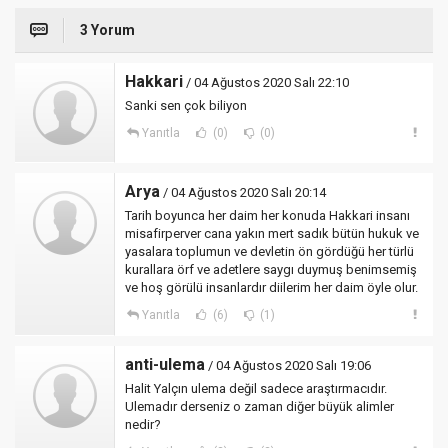
3 Yorum
Hakkari
/ 04 Ağustos 2020 Salı 22:10
Sanki sen çok biliyon
Yanıtla
(0)
(0)
Arya
/ 04 Ağustos 2020 Salı 20:14
Tarih boyunca her daim her konuda Hakkari insanı
misafirperver cana yakın mert sadık bütün hukuk ve
yasalara toplumun ve devletin ön gördüğü her türlü
kurallara örf ve adetlere saygı duymuş benimsemiş
ve hoş görülü insanlardır diilerim her daim öyle olur.
Yanıtla
(6)
(1)
anti-ulema
/ 04 Ağustos 2020 Salı 19:06
Halit Yalçın ulema değil sadece araştırmacıdır.
Ulemadır derseniz o zaman diğer büyük alimler
nedir?