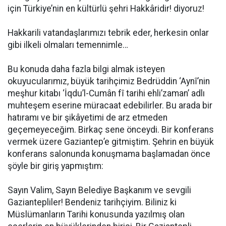
için Türkiye’nin en kültürlü şehri Hakkâridir! diyoruz!
Hakkarili vatandaşlarımızı tebrik eder, herkesin onlar
gibi ilkeli olmaları temennimle…
Bu konuda daha fazla bilgi almak isteyen
okuyucularımız, büyük tarihçimiz Bedrüddin ‘Aynȋ’nin
meşhur kitabı ‘İqdu’l-Cumân fȋ tarihi ehli’zaman’ adlı
muhteşem eserine müracaat edebilirler. Bu arada bir
hatıramı ve bir şikâyetimi de arz etmeden
geçemeyeceğim. Birkaç sene önceydi. Bir konferans
vermek üzere Gaziantep’e gitmiştim. Şehrin en büyük
konferans salonunda konuşmama başlamadan önce
şöyle bir giriş yapmıştım:
Sayın Valim, Sayın Belediye Başkanım ve sevgili
Gaziantepliler! Bendeniz tarihçiyim. Biliniz ki
Müslümanların Tarihi konusunda yazılmış olan