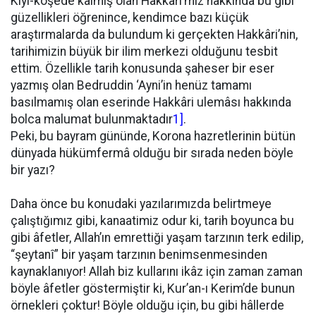
Kıyı-köşede kalmış olan Hakkâri’miz hakkında bu gibi
güzellikleri öğrenince, kendimce bazı küçük
araştırmalarda da bulundum ki gerçekten Hakkâri’nin,
tarihimizin büyük bir ilim merkezi olduğunu tesbit
ettim. Özellikle tarih konusunda şaheser bir eser
yazmış olan Bedruddin ‘Ayni’in henüz tamamı
basılmamış olan eserinde Hakkâri ulemâsı hakkında
bolca malumat bulunmaktadır
1]
.
Peki, bu bayram gününde, Korona hazretlerinin bütün
dünyada hükümfermâ olduğu bir sırada neden böyle
bir yazı?
Daha önce bu konudaki yazılarımızda belirtmeye
çalıştığımız gibi, kanaatimiz odur ki, tarih boyunca bu
gibi âfetler, Allah’ın emrettiği yaşam tarzının terk edilip,
“şeytanȋ” bir yaşam tarzının benimsenmesinden
kaynaklanıyor! Allah biz kullarını ikâz için zaman zaman
böyle âfetler göstermiştir ki, Kur’an-ı Kerim’de bunun
örnekleri çoktur! Böyle olduğu için, bu gibi hâllerde